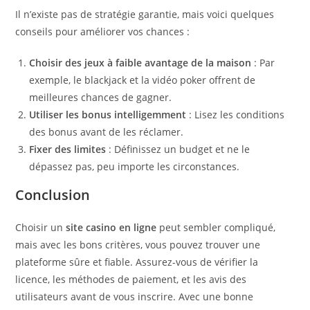
Il n’existe pas de stratégie garantie, mais voici quelques
conseils pour améliorer vos chances :
Choisir des jeux à faible avantage de la maison
: Par
exemple, le blackjack et la vidéo poker offrent de
meilleures chances de gagner.
Utiliser les bonus intelligemment
: Lisez les conditions
des bonus avant de les réclamer.
Fixer des limites
: Définissez un budget et ne le
dépassez pas, peu importe les circonstances.
Conclusion
Choisir un
site casino en ligne
peut sembler compliqué,
mais avec les bons critères, vous pouvez trouver une
plateforme sûre et fiable. Assurez-vous de vérifier la
licence, les méthodes de paiement, et les avis des
utilisateurs avant de vous inscrire. Avec une bonne