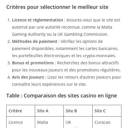
Critères pour sélectionner le meilleur site
Licence et réglementation
: Assurez-vous que le site est
autorisé par une autorité reconnue, comme la Malta
Gaming Authority ou la UK Gambling Commission.
Méthodes de paiement
: Vérifiez les options de
paiement disponibles, notamment les cartes bancaires,
les portefeuilles électroniques et les crypto-monnaies.
Bonus et promotions
: Recherchez des bonus attractifs
pour les nouveaux joueurs et des promotions régulières.
Avis des joueurs
: Lisez les retours d’autres joueurs pour
connaître leurs expériences sur le site.
Table : Comparaison des sites casino en ligne
Critère
Site A
Site B
Site C
Licence
Malta
UK
Curacao