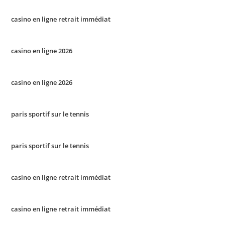
casino en ligne retrait immédiat
casino en ligne 2026
casino en ligne 2026
paris sportif sur le tennis
paris sportif sur le tennis
casino en ligne retrait immédiat
casino en ligne retrait immédiat