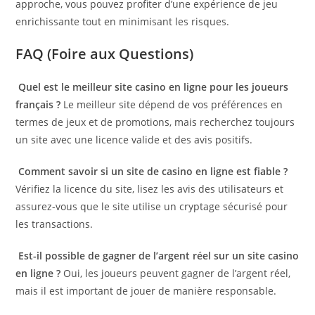
approche, vous pouvez profiter d’une expérience de jeu
enrichissante tout en minimisant les risques.
FAQ (Foire aux Questions)
Quel est le meilleur site casino en ligne pour les joueurs
français ?
Le meilleur site dépend de vos préférences en
termes de jeux et de promotions, mais recherchez toujours
un site avec une licence valide et des avis positifs.
Comment savoir si un site de casino en ligne est fiable ?
Vérifiez la licence du site, lisez les avis des utilisateurs et
assurez-vous que le site utilise un cryptage sécurisé pour
les transactions.
Est-il possible de gagner de l’argent réel sur un site casino
en ligne ?
Oui, les joueurs peuvent gagner de l’argent réel,
mais il est important de jouer de manière responsable.