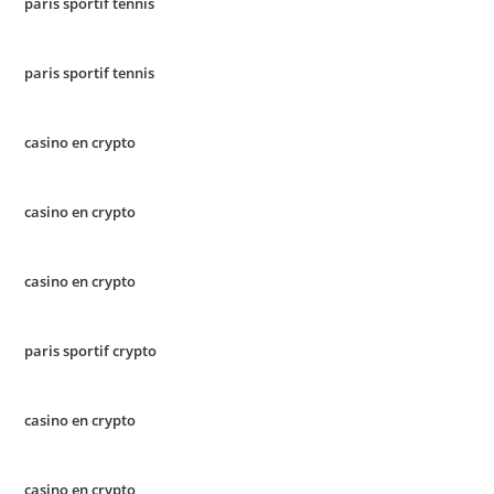
paris sportif tennis
paris sportif tennis
casino en crypto
casino en crypto
casino en crypto
paris sportif crypto
casino en crypto
casino en crypto