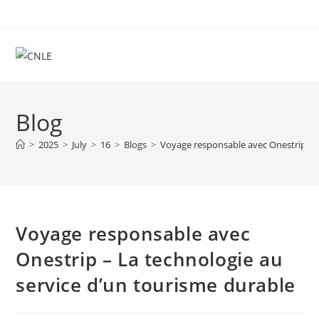
Skip
to
content
Blog
>
2025
>
July
>
16
>
Blogs
>
Voyage responsable avec Onestrip – L
Voyage responsable avec
Onestrip – La technologie au
service d’un tourisme durable