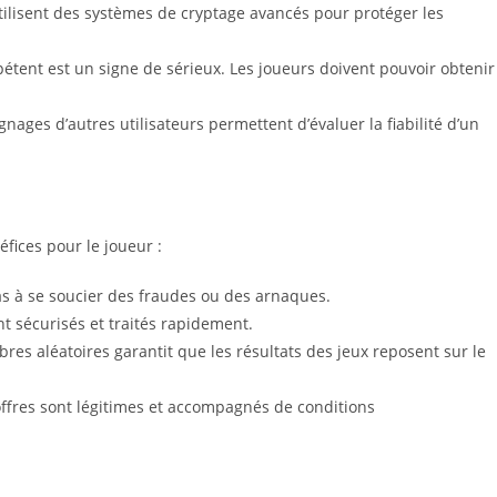
utilisent des systèmes de cryptage avancés pour protéger les
pétent est un signe de sérieux. Les joueurs doivent pouvoir obtenir
gnages d’autres utilisateurs permettent d’évaluer la fiabilité d’un
éfices pour le joueur :
as à se soucier des fraudes ou des arnaques.
nt sécurisés et traités rapidement.
bres aléatoires garantit que les résultats des jeux reposent sur le
offres sont légitimes et accompagnés de conditions