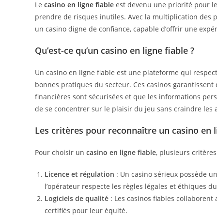
Le
casino en ligne fiable
est devenu une priorité pour le
prendre de risques inutiles. Avec la multiplication des pl
un casino digne de confiance, capable d’offrir une expér
Qu’est-ce qu’un casino en ligne fiable ?
Un casino en ligne fiable est une plateforme qui respect
bonnes pratiques du secteur. Ces casinos garantissent q
financières sont sécurisées et que les informations per
de se concentrer sur le plaisir du jeu sans craindre le
Les critères pour reconnaître un casino en l
Pour choisir un
casino en ligne fiable
, plusieurs critère
Licence et régulation
: Un casino sérieux possède un
l’opérateur respecte les règles légales et éthiques du
Logiciels de qualité
: Les casinos fiables collaborent
certifiés pour leur équité.