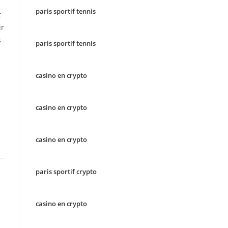
paris sportif tennis
t
ir
s
paris sportif tennis
casino en crypto
casino en crypto
casino en crypto
paris sportif crypto
casino en crypto