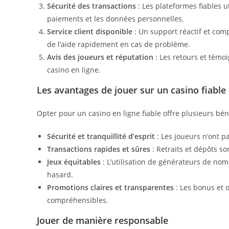
Sécurité des transactions
: Les plateformes fiables 
paiements et les données personnelles.
Service client disponible
: Un support réactif et com
de l’aide rapidement en cas de problème.
Avis des joueurs et réputation
: Les retours et témoi
casino en ligne.
Les avantages de jouer sur un casino fiable
Opter pour un casino en ligne fiable offre plusieurs bén
Sécurité et tranquillité d’esprit
: Les joueurs n’ont p
Transactions rapides et sûres
: Retraits et dépôts so
Jeux équitables
: L’utilisation de générateurs de nom
hasard.
Promotions claires et transparentes
: Les bonus et 
compréhensibles.
Jouer de manière responsable