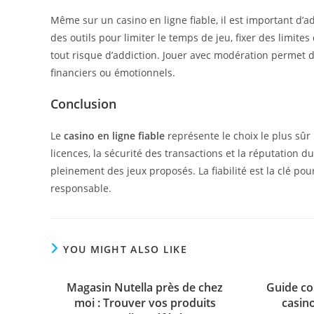
Même sur un casino en ligne fiable, il est important d’
des outils pour limiter le temps de jeu, fixer des limi
tout risque d’addiction. Jouer avec modération permet d
financiers ou émotionnels.
Conclusion
Le
casino en ligne fiable
représente le choix le plus sûr 
licences, la sécurité des transactions et la réputation du
pleinement des jeux proposés. La fiabilité est la clé po
responsable.
YOU MIGHT ALSO LIKE
Magasin Nutella près de chez
Guide co
moi : Trouver vos produits
casino