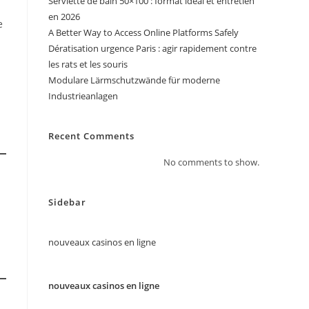
Serviette de bain 50×100 : format idéal et entretien
en 2026
e
A Better Way to Access Online Platforms Safely
Dératisation urgence Paris : agir rapidement contre
les rats et les souris
Modulare Lärmschutzwände für moderne
Industrieanlagen
Recent Comments
No comments to show.
Sidebar
nouveaux casinos en ligne
nouveaux casinos en ligne