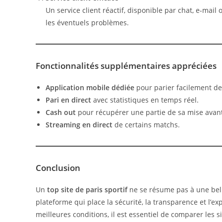
Un service client réactif, disponible par chat, e-ma
les éventuels problèmes.
Fonctionnalités supplémentaires appréciées
Application mobile dédiée
pour parier facilement d
Pari en direct
avec statistiques en temps réel.
Cash out
pour récupérer une partie de sa mise avant
Streaming en direct
de certains matchs.
Conclusion
Un
top site de paris sportif
ne se résume pas à une bell
plateforme qui place la sécurité, la transparence et l’ex
meilleures conditions, il est essentiel de comparer les si