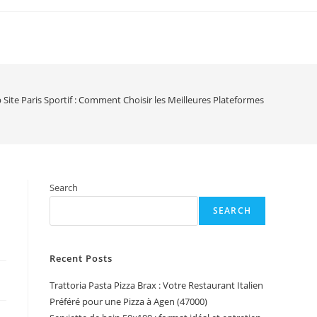
 Site Paris Sportif : Comment Choisir les Meilleures Plateformes de Pari en L
Search
SEARCH
Recent Posts
Trattoria Pasta Pizza Brax : Votre Restaurant Italien
Préféré pour une Pizza à Agen (47000)