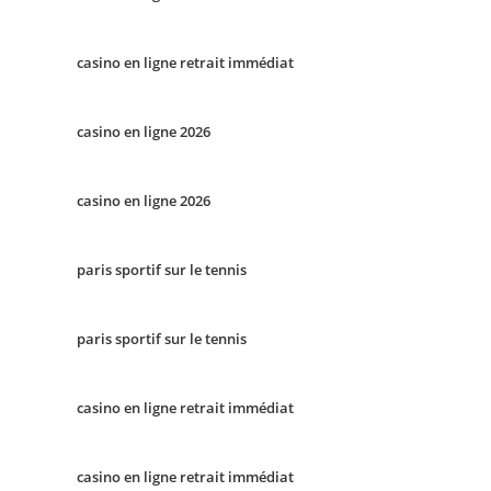
casino en ligne retrait immédiat
casino en ligne 2026
casino en ligne 2026
paris sportif sur le tennis
paris sportif sur le tennis
casino en ligne retrait immédiat
casino en ligne retrait immédiat