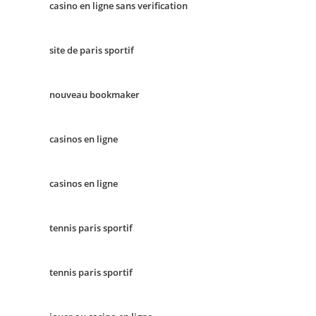
casino en ligne sans verification
site de paris sportif
nouveau bookmaker
casinos en ligne
casinos en ligne
tennis paris sportif
tennis paris sportif