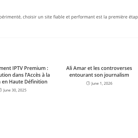
rimenté, choisir un site fiable et performant est la première éta
ment IPTV Premium :
Ali Amar et les controverses
tion dans l’Accès à la
entourant son journalism
n en Haute Définition
June 1, 2026
June 30, 2025