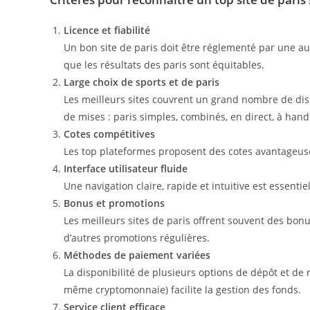
Licence et fiabilité
Un bon site de paris doit être réglementé par une au
que les résultats des paris sont équitables.
Large choix de sports et de paris
Les meilleurs sites couvrent un grand nombre de discip
de mises : paris simples, combinés, en direct, à handi
Cotes compétitives
Les top plateformes proposent des cotes avantageuse
Interface utilisateur fluide
Une navigation claire, rapide et intuitive est essent
Bonus et promotions
Les meilleurs sites de paris offrent souvent des bon
d’autres promotions régulières.
Méthodes de paiement variées
La disponibilité de plusieurs options de dépôt et de r
même cryptomonnaie) facilite la gestion des fonds.
Service client efficace