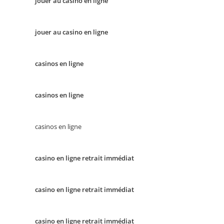
jouer au casino en ligne
jouer au casino en ligne
casinos en ligne
casinos en ligne
casinos en ligne
casino en ligne retrait immédiat
casino en ligne retrait immédiat
casino en ligne retrait immédiat