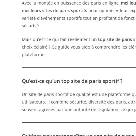
Avec la montée en puissance des paris en ligne,
meilleu
meilleurs sites de paris sportifs
pour optimiser leur exp
variété d’événements sportifs tout en profitant de fonc
sécurisé.
Mais qu’est-ce qui fait réellement un
top site de paris s
choix éclairé ? Ce guide vous aide à comprendre les élé
plateforme.
Qu’est-ce qu’un top site de paris sportif ?
Un site de paris sportif de qualité est une plateforme q
utilisateurs. Il combine sécurité, diversité des paris, att
souvent agréées par une autorité de régulation, ce qui g
Critères pour reconnaître un top site de paris 