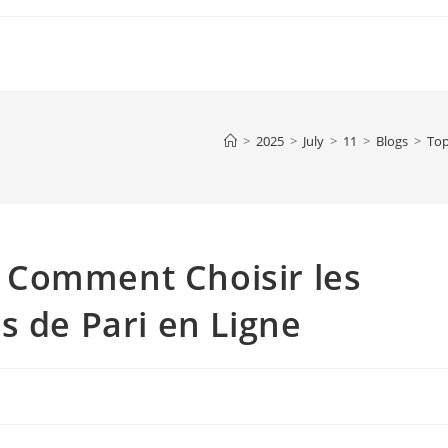
>
2025
>
July
>
11
>
Blogs
>
Top
 : Comment Choisir les
s de Pari en Ligne