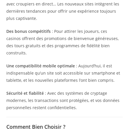
avec croupiers en direct… Les nouveaux sites intègrent les
dernières tendances pour offrir une expérience toujours
plus captivante.
Des bonus compétitifs
: Pour attirer les joueurs, ces
casinos offrent des promotions de bienvenue généreuses,
des tours gratuits et des programmes de fidélité bien
construits.
Une compatibilité mobile optimale
: Aujourd’hui, il est
indispensable qu’un site soit accessible sur smartphone et
tablette, et les nouvelles plateformes l’ont bien compris.
Sécurité et fiabilité
: Avec des systèmes de cryptage
modernes, les transactions sont protégées, et vos données
personnelles restent confidentielles.
Comment Bien Choisir ?