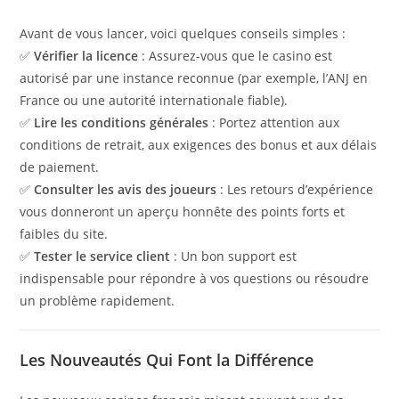
Avant de vous lancer, voici quelques conseils simples :
✅
Vérifier la licence
: Assurez-vous que le casino est
autorisé par une instance reconnue (par exemple, l’ANJ en
France ou une autorité internationale fiable).
✅
Lire les conditions générales
: Portez attention aux
conditions de retrait, aux exigences des bonus et aux délais
de paiement.
✅
Consulter les avis des joueurs
: Les retours d’expérience
vous donneront un aperçu honnête des points forts et
faibles du site.
✅
Tester le service client
: Un bon support est
indispensable pour répondre à vos questions ou résoudre
un problème rapidement.
Les Nouveautés Qui Font la Différence