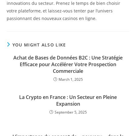
innovations du secteur. Prenez le temps de bien choisir
votre plateforme, et laissez-vous tenter par l’univers
passionnant des nouveaux casinos en ligne.
YOU MIGHT ALSO LIKE
Achat de Bases de Données B2C : Une Stratégie
Efficace pour Accélérer Votre Prospection
Commerciale
March 1, 2025
La Crypto en France : Un Secteur en Pleine
Expansion
September 5, 2025