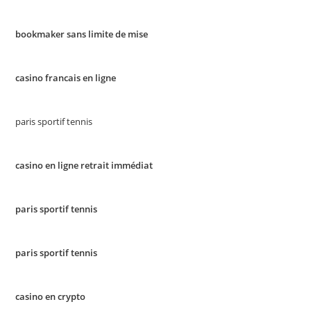
bookmaker sans limite de mise
casino francais en ligne
paris sportif tennis
casino en ligne retrait immédiat
paris sportif tennis
paris sportif tennis
casino en crypto