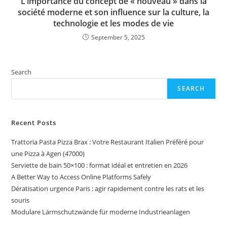
L’importance du concept de « nouveau » dans la
société moderne et son influence sur la culture, la
technologie et les modes de vie
September 5, 2025
Search
SEARCH
Recent Posts
Trattoria Pasta Pizza Brax : Votre Restaurant Italien Préféré pour
une Pizza à Agen (47000)
Serviette de bain 50×100 : format idéal et entretien en 2026
A Better Way to Access Online Platforms Safely
Dératisation urgence Paris : agir rapidement contre les rats et les
souris
Modulare Lärmschutzwände für moderne Industrieanlagen