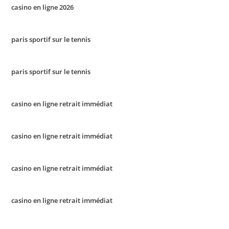
casino en ligne 2026
paris sportif sur le tennis
paris sportif sur le tennis
casino en ligne retrait immédiat
casino en ligne retrait immédiat
casino en ligne retrait immédiat
casino en ligne retrait immédiat