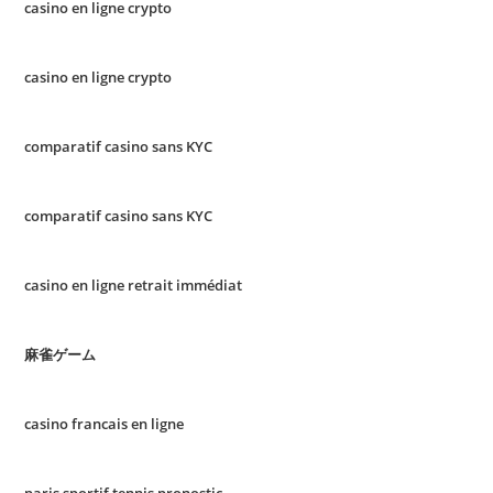
casino en ligne crypto
casino en ligne crypto
comparatif casino sans KYC
comparatif casino sans KYC
casino en ligne retrait immédiat
麻雀ゲーム
casino francais en ligne