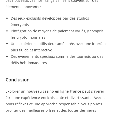
Les nouveaux casinos français misent souvent sur des
éléments innovants :
Des jeux exclusifs développés par des studios
émergents
L’intégration de moyens de paiement variés, y compris
les crypto-monnaies
Une expérience utilisateur améliorée, avec une interface
plus fluide et interactive
Des événements spéciaux comme des tournois ou des
défis hebdomadaires
Conclusion
Explorer un
nouveau casino en ligne France
peut s’avérer
être une expérience enrichissante et divertissante. Avec les
bons réflexes et une approche responsable, vous pouvez
profiter des meilleures offres et des toutes dernières