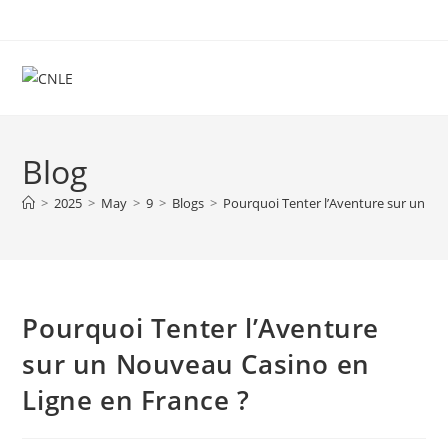
Skip
to
content
Blog
>
2025
>
May
>
9
>
Blogs
>
Pourquoi Tenter l’Aventure sur un No
Pourquoi Tenter l’Aventure
sur un Nouveau Casino en
Ligne en France ?