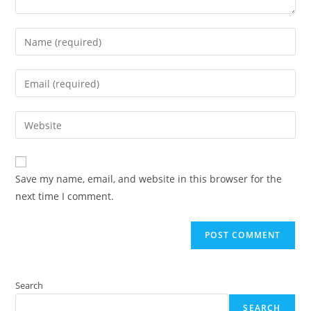
Enter
your
name
Enter
or
your
username
email
Enter
to
address
your
comment
to
website
comment
URL
Save my name, email, and website in this browser for the
(optional)
next time I comment.
Search
SEARCH