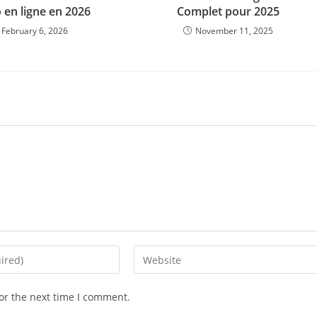
 en ligne en 2026
Complet pour 2025
February 6, 2026
November 11, 2025
Enter
your
website
or the next time I comment.
URL