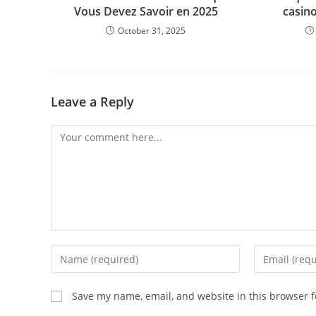
Vous Devez Savoir en 2025
casino
October 31, 2025
Leave a Reply
Comment
Enter
Enter
your
your
name
email
Save my name, email, and website in this browser f
or
address