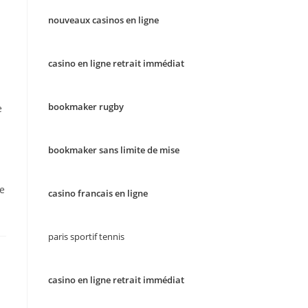
nouveaux casinos en ligne
casino en ligne retrait immédiat
bookmaker rugby
e
bookmaker sans limite de mise
le
casino francais en ligne
paris sportif tennis
casino en ligne retrait immédiat