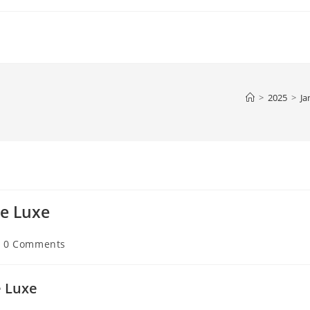
>
2025
>
Ja
de Luxe
st
0 Comments
mments:
e Luxe