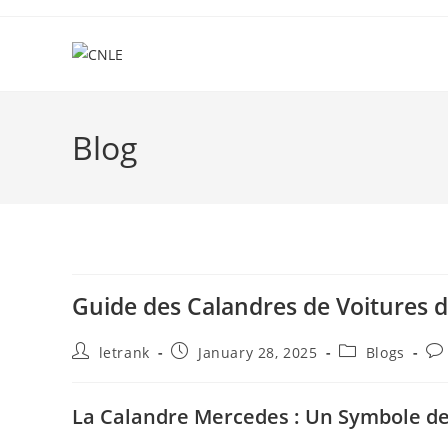
Skip
to
content
Blog
Guide des Calandres de Voitures 
Post
Post
Post
Po
letrank
January 28, 2025
Blogs
author:
published:
category:
co
La Calandre Mercedes : Un Symbole d