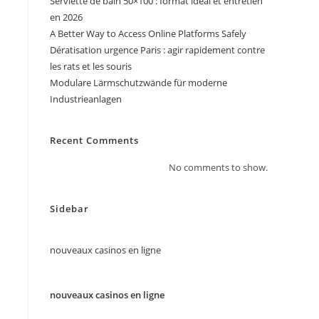
Serviette de bain 50×100 : format idéal et entretien
en 2026
A Better Way to Access Online Platforms Safely
Dératisation urgence Paris : agir rapidement contre
les rats et les souris
Modulare Lärmschutzwände für moderne
Industrieanlagen
Recent Comments
No comments to show.
Sidebar
nouveaux casinos en ligne
nouveaux casinos en ligne