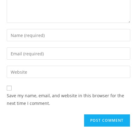
Enter
your
name
Enter
or
your
username
email
Enter
to
address
your
comment
to
website
comment
URL
Save my name, email, and website in this browser for the
(optional)
next time I comment.