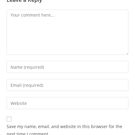
Comment
Enter
your
name
Enter
or
your
username
email
Enter
to
address
your
comment
to
website
comment
URL
Save my name, email, and website in this browser for the
(optional)
next time I comment.