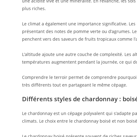
une acidité vive et une minéralité. En revanche, les sol
plus riches.
Le climat a également une importance significative. Les 
présentant des notes de pomme verte ou d’agrumes. Les
penchent vers des saveurs de fruits tropicaux comme l
L’altitude ajoute une autre couche de complexité. Les a
températures augmentent pendant la journée, ce qui donn
Comprendre le terroir permet de comprendre pourquoi 
très différents tout en partageant le même cépage.
Différents styles de chardonnay : bois
Le chardonnay est un cépage polyvalent qui s’adapte par
climats. Le choix entre le chardonnay boisé et non boi
Le chardonnay boisé présente souvent de riches saveurs 