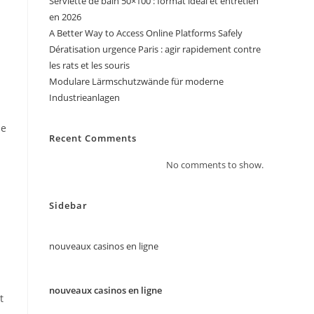
Serviette de bain 50×100 : format idéal et entretien
en 2026
A Better Way to Access Online Platforms Safely
Dératisation urgence Paris : agir rapidement contre
les rats et les souris
Modulare Lärmschutzwände für moderne
Industrieanlagen
ne
Recent Comments
No comments to show.
Sidebar
nouveaux casinos en ligne
nouveaux casinos en ligne
t