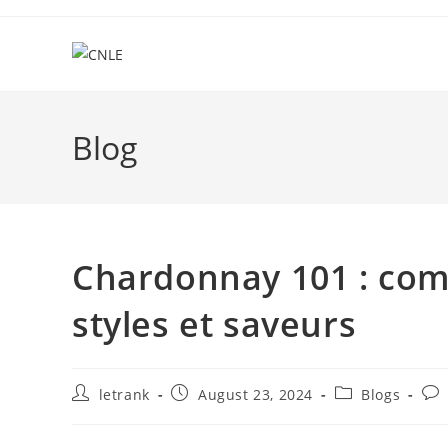
Skip
to
content
Blog
Chardonnay 101 : comp
styles et saveurs
Post
Post
Post
Pos
letrank
August 23, 2024
Blogs
author:
published:
category:
com