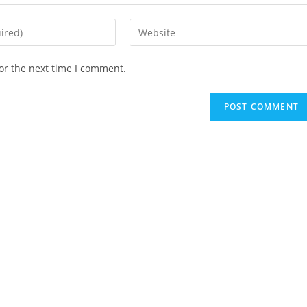
Enter
your
website
or the next time I comment.
URL
(optional)