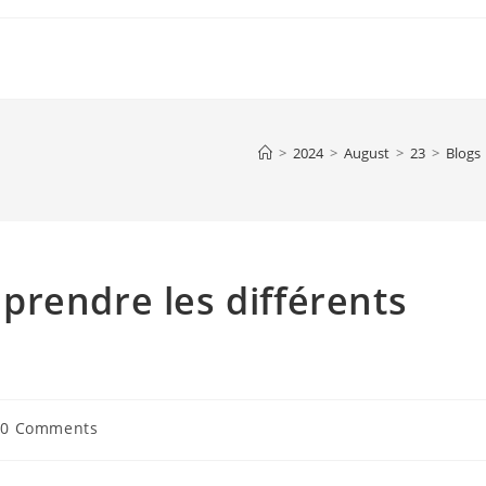
>
2024
>
August
>
23
>
Blogs
rendre les différents
t
0 Comments
ments: