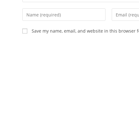
Enter
Enter
your
your
name
email
Save my name, email, and website in this browser f
or
address
username
to
to
comment
comment