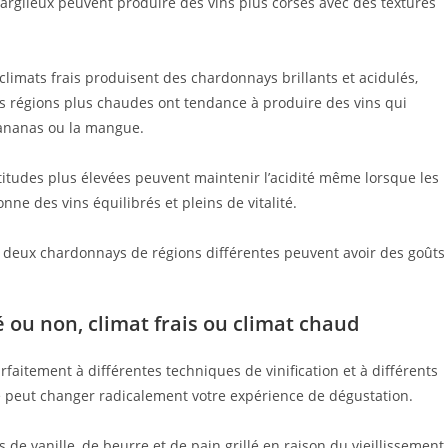
s argileux peuvent produire des vins plus corsés avec des textures
climats frais produisent des chardonnays brillants et acidulés,
 régions plus chaudes ont tendance à produire des vins qui
’ananas ou la mangue.
ltitudes plus élevées peuvent maintenir l’acidité même lorsque les
e des vins équilibrés et pleins de vitalité.
deux chardonnays de régions différentes peuvent avoir des goûts
é ou non, climat frais ou climat chaud
faitement à différentes techniques de vinification et à différents
sé peut changer radicalement votre expérience de dégustation.
de vanille, de beurre et de pain grillé en raison du vieillissement