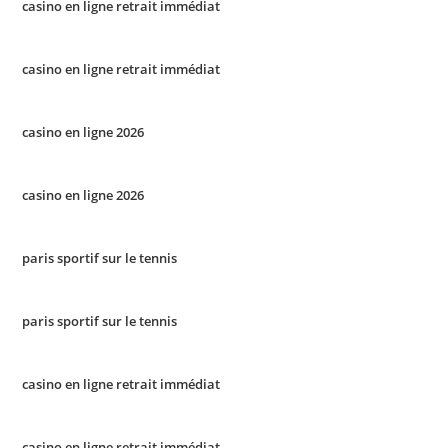
casino en ligne retrait immédiat
casino en ligne retrait immédiat
casino en ligne 2026
casino en ligne 2026
paris sportif sur le tennis
paris sportif sur le tennis
casino en ligne retrait immédiat
casino en ligne retrait immédiat