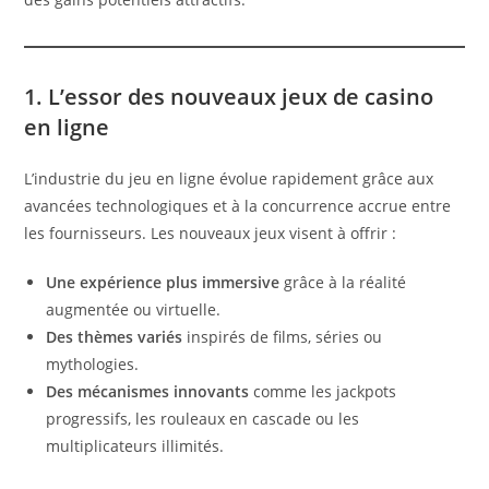
1. L’essor des nouveaux jeux de casino
en ligne
L’industrie du jeu en ligne évolue rapidement grâce aux
avancées technologiques et à la concurrence accrue entre
les fournisseurs. Les nouveaux jeux visent à offrir :
Une expérience plus immersive
grâce à la réalité
augmentée ou virtuelle.
Des thèmes variés
inspirés de films, séries ou
mythologies.
Des mécanismes innovants
comme les jackpots
progressifs, les rouleaux en cascade ou les
multiplicateurs illimités.