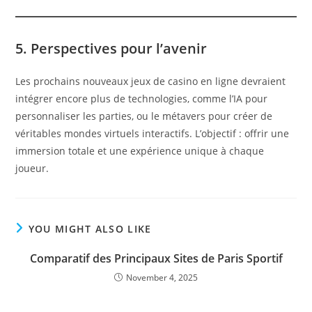
5. Perspectives pour l’avenir
Les prochains nouveaux jeux de casino en ligne devraient
intégrer encore plus de technologies, comme l’IA pour
personnaliser les parties, ou le métavers pour créer de
véritables mondes virtuels interactifs. L’objectif : offrir une
immersion totale et une expérience unique à chaque
joueur.
YOU MIGHT ALSO LIKE
Comparatif des Principaux Sites de Paris Sportif
November 4, 2025