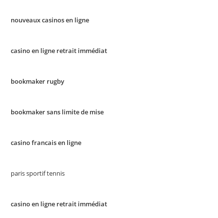
nouveaux casinos en ligne
casino en ligne retrait immédiat
bookmaker rugby
bookmaker sans limite de mise
casino francais en ligne
paris sportif tennis
casino en ligne retrait immédiat