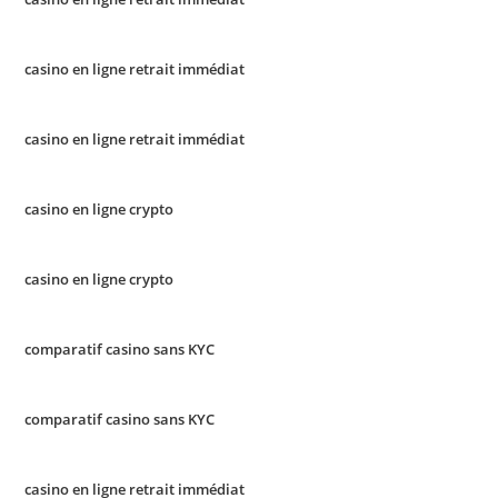
casino en ligne retrait immédiat
casino en ligne retrait immédiat
casino en ligne crypto
casino en ligne crypto
comparatif casino sans KYC
comparatif casino sans KYC
casino en ligne retrait immédiat