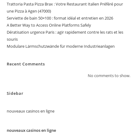
Trattoria Pasta Pizza Brax : Votre Restaurant Italien Préféré pour
une Pizza à Agen (47000)
Serviette de bain 50×100 : format idéal et entretien en 2026
A Better Way to Access Online Platforms Safely
Dératisation urgence Paris : agir rapidement contre les rats et les
souris
Modulare Lärmschutzwände für moderne Industrieanlagen
Recent Comments
No comments to show.
Sidebar
nouveaux casinos en ligne
nouveaux casinos en ligne