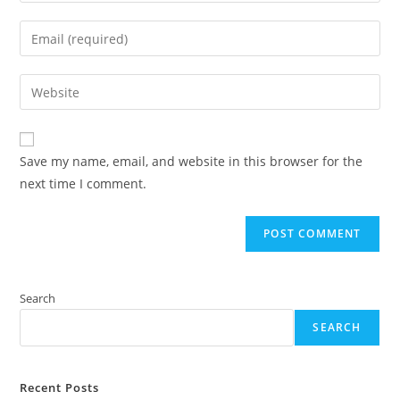
name
Enter
or
your
username
email
Enter
to
address
your
comment
to
website
comment
URL
Save my name, email, and website in this browser for the
(optional)
next time I comment.
Search
SEARCH
Recent Posts