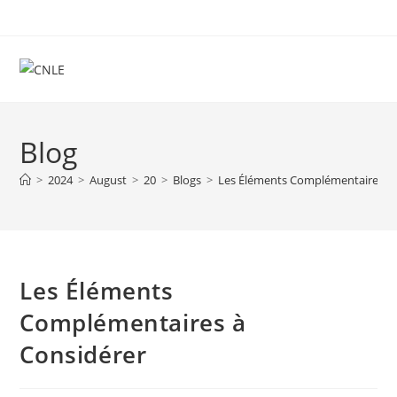
Skip
to
content
Blog
>
2024
>
August
>
20
>
Blogs
>
Les Éléments Complémentaires à 
Les Éléments
Complémentaires à
Considérer