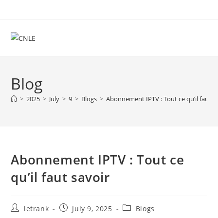
Skip
to
content
Blog
>
2025
>
July
>
9
>
Blogs
>
Abonnement IPTV : Tout ce qu’il faut s
Abonnement IPTV : Tout ce
qu’il faut savoir
Post
Post
Post
letrank
July 9, 2025
Blogs
author:
published:
category: