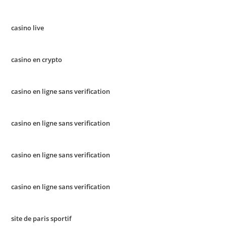
casino live
casino en crypto
casino en ligne sans verification
casino en ligne sans verification
casino en ligne sans verification
casino en ligne sans verification
site de paris sportif