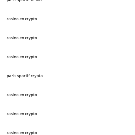
casino en crypto
casino en crypto
casino en crypto
paris sportif crypto
casino en crypto
casino en crypto
casino en crypto