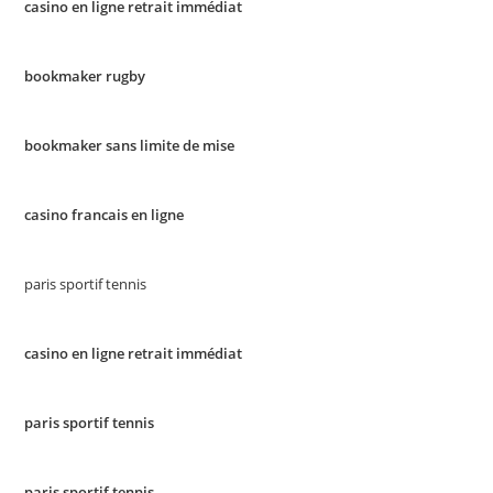
casino en ligne retrait immédiat
bookmaker rugby
bookmaker sans limite de mise
casino francais en ligne
paris sportif tennis
casino en ligne retrait immédiat
paris sportif tennis
paris sportif tennis