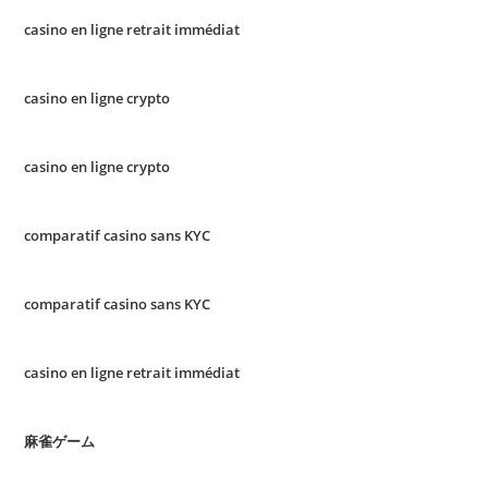
casino en ligne retrait immédiat
casino en ligne crypto
casino en ligne crypto
comparatif casino sans KYC
comparatif casino sans KYC
casino en ligne retrait immédiat
麻雀ゲーム