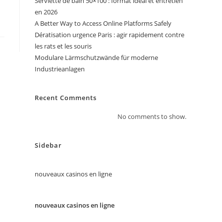
Serviette de bain 50×100 : format idéal et entretien
en 2026
A Better Way to Access Online Platforms Safely
Dératisation urgence Paris : agir rapidement contre
les rats et les souris
Modulare Lärmschutzwände für moderne
Industrieanlagen
Recent Comments
No comments to show.
Sidebar
nouveaux casinos en ligne
nouveaux casinos en ligne