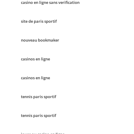
casino en ligne sans verification
site de paris sportif
nouveau bookmaker
casinos en ligne
casinos en ligne
tennis paris sportif
tennis paris sportif