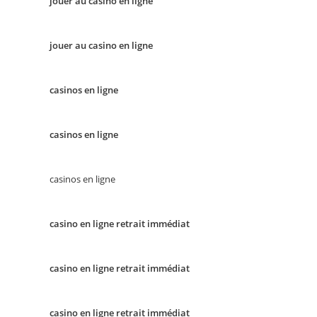
jouer au casino en ligne
jouer au casino en ligne
casinos en ligne
casinos en ligne
casinos en ligne
casino en ligne retrait immédiat
casino en ligne retrait immédiat
casino en ligne retrait immédiat