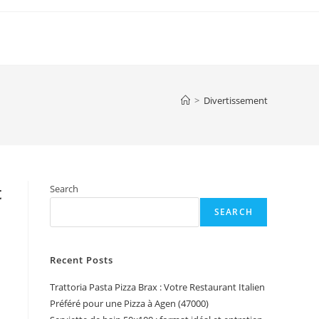
>
Divertissement
t
Search
SEARCH
Recent Posts
Trattoria Pasta Pizza Brax : Votre Restaurant Italien
Préféré pour une Pizza à Agen (47000)