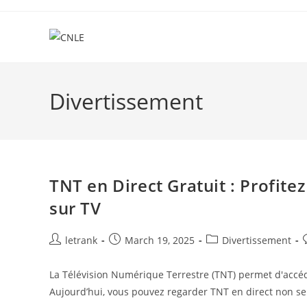
Skip
to
content
Divertissement
TNT en Direct Gratuit : Profite
sur TV
Post
Post
Post
P
letrank
March 19, 2025
Divertissement
author:
published:
category:
La Télévision Numérique Terrestre (TNT) permet d'accéd
Aujourd’hui, vous pouvez regarder TNT en direct non se