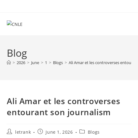
Skip
to
content
Blog
>
2026
>
June
>
1
>
Blogs
>
Ali Amar et les controverses entouran
Ali Amar et les controverses
entourant son journalism
Post
Post
Post
letrank
June 1, 2026
Blogs
author:
published:
category: