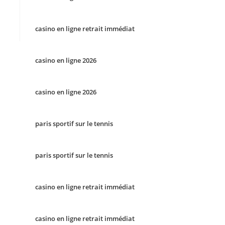
casino en ligne retrait immédiat
casino en ligne 2026
casino en ligne 2026
paris sportif sur le tennis
paris sportif sur le tennis
casino en ligne retrait immédiat
casino en ligne retrait immédiat