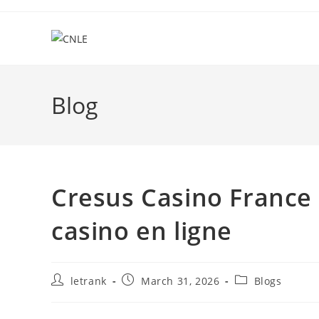
Skip
to
content
Blog
Cresus Casino France 
casino en ligne
Post
Post
Post
letrank
March 31, 2026
Blogs
author:
published:
category: