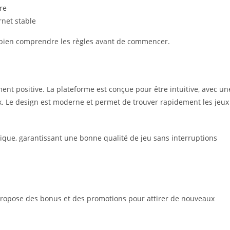
re
rnet stable
e bien comprendre les règles avant de commencer.
ent positive. La plateforme est conçue pour être intuitive, avec un
eux. Le design est moderne et permet de trouver rapidement les jeux
nique, garantissant une bonne qualité de jeu sans interruptions
propose des bonus et des promotions pour attirer de nouveaux