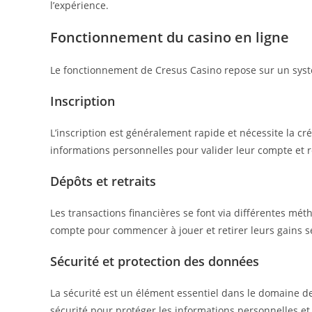
l’expérience.
Fonctionnement du casino en ligne
Le fonctionnement de Cresus Casino repose sur un syst
Inscription
L’inscription est généralement rapide et nécessite la cr
informations personnelles pour valider leur compte et 
Dépôts et retraits
Les transactions financières se font via différentes m
compte pour commencer à jouer et retirer leurs gains se
Sécurité et protection des données
La sécurité est un élément essentiel dans le domaine d
sécurité pour protéger les informations personnelles et 