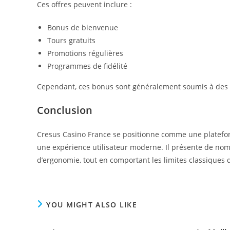
Ces offres peuvent inclure :
Bonus de bienvenue
Tours gratuits
Promotions régulières
Programmes de fidélité
Cependant, ces bonus sont généralement soumis à des co
Conclusion
Cresus Casino France se positionne comme une platefor
une expérience utilisateur moderne. Il présente de no
d’ergonomie, tout en comportant les limites classiques d
YOU MIGHT ALSO LIKE