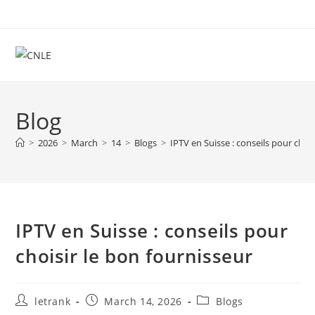
Skip
to
content
Blog
>
2026
>
March
>
14
>
Blogs
>
IPTV en Suisse : conseils pour choi
IPTV en Suisse : conseils pour
choisir le bon fournisseur
Post
Post
Post
letrank
March 14, 2026
Blogs
author:
published:
category: