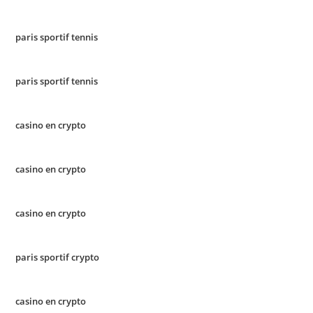
paris sportif tennis
paris sportif tennis
casino en crypto
casino en crypto
casino en crypto
paris sportif crypto
casino en crypto