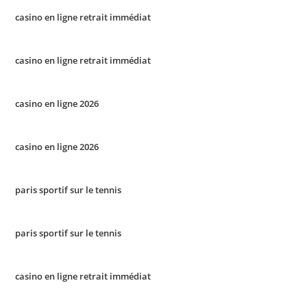
casino en ligne retrait immédiat
casino en ligne retrait immédiat
casino en ligne 2026
casino en ligne 2026
paris sportif sur le tennis
paris sportif sur le tennis
casino en ligne retrait immédiat