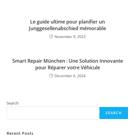
Le guide ultime pour planifier un
Junggesellenabschied mémorable
November 9, 2023
Smart Repair München : Une Solution Innovante
pour Réparer votre Véhicule
December 6, 2024
Search
SEARCH
Recent Posts