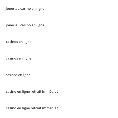
jouer au casino en ligne
jouer au casino en ligne
casinos en ligne
casinos en ligne
casinos en ligne
casino en ligne retrait immédiat
casino en ligne retrait immédiat