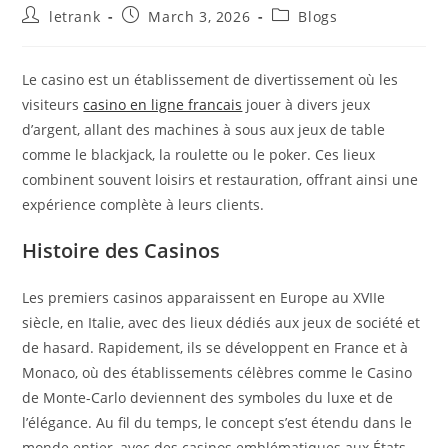
Post
Post
Post
letrank
March 3, 2026
Blogs
author:
published:
category:
Le casino est un établissement de divertissement où les
visiteurs
casino en ligne francais
jouer à divers jeux
d’argent, allant des machines à sous aux jeux de table
comme le blackjack, la roulette ou le poker. Ces lieux
combinent souvent loisirs et restauration, offrant ainsi une
expérience complète à leurs clients.
Histoire des Casinos
Les premiers casinos apparaissent en Europe au XVIIe
siècle, en Italie, avec des lieux dédiés aux jeux de société et
de hasard. Rapidement, ils se développent en France et à
Monaco, où des établissements célèbres comme le Casino
de Monte-Carlo deviennent des symboles du luxe et de
l’élégance. Au fil du temps, le concept s’est étendu dans le
monde entier, avec des casinos emblématiques aux États-