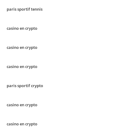
paris sportif tennis
casino en crypto
casino en crypto
casino en crypto
paris sportif crypto
casino en crypto
casino en crypto