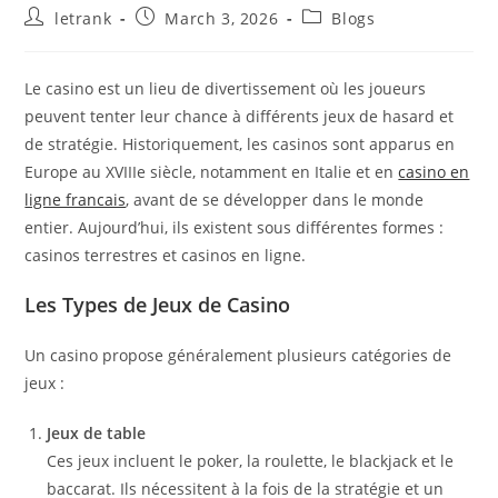
Post
Post
Post
letrank
March 3, 2026
Blogs
author:
published:
category:
Le casino est un lieu de divertissement où les joueurs
peuvent tenter leur chance à différents jeux de hasard et
de stratégie. Historiquement, les casinos sont apparus en
Europe au XVIIIe siècle, notamment en Italie et en
casino en
ligne francais
, avant de se développer dans le monde
entier. Aujourd’hui, ils existent sous différentes formes :
casinos terrestres et casinos en ligne.
Les Types de Jeux de Casino
Un casino propose généralement plusieurs catégories de
jeux :
Jeux de table
Ces jeux incluent le poker, la roulette, le blackjack et le
baccarat. Ils nécessitent à la fois de la stratégie et un