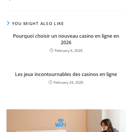
YOU MIGHT ALSO LIKE
Pourquoi choisir un nouveau casino en ligne en
2026
February 6, 2026
Les jeux incontournables des casinos en ligne
February 24, 2026