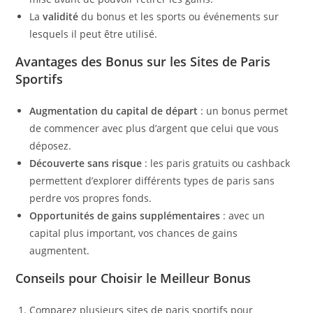
La
validité
du bonus et les sports ou événements sur
lesquels il peut être utilisé.
Avantages des Bonus sur les Sites de Paris
Sportifs
Augmentation du capital de départ
: un bonus permet
de commencer avec plus d’argent que celui que vous
déposez.
Découverte sans risque
: les paris gratuits ou cashback
permettent d’explorer différents types de paris sans
perdre vos propres fonds.
Opportunités de gains supplémentaires
: avec un
capital plus important, vos chances de gains
augmentent.
Conseils pour Choisir le Meilleur Bonus
Comparez plusieurs sites de paris sportifs pour