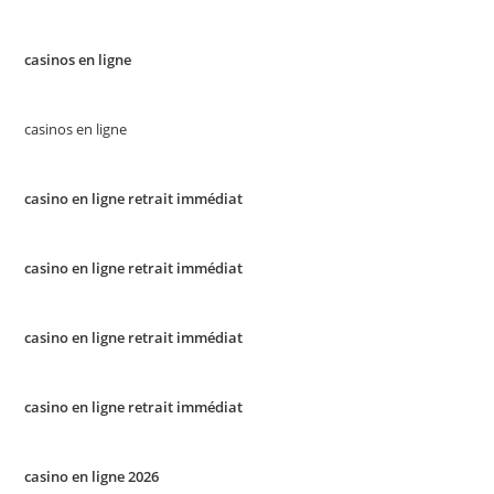
casinos en ligne
casinos en ligne
casino en ligne retrait immédiat
casino en ligne retrait immédiat
casino en ligne retrait immédiat
casino en ligne retrait immédiat
casino en ligne 2026