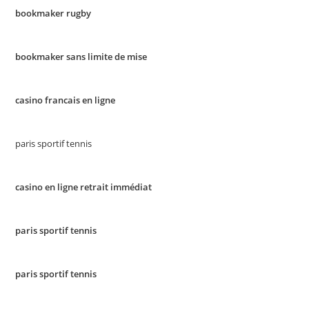
bookmaker rugby
bookmaker sans limite de mise
casino francais en ligne
paris sportif tennis
casino en ligne retrait immédiat
paris sportif tennis
paris sportif tennis