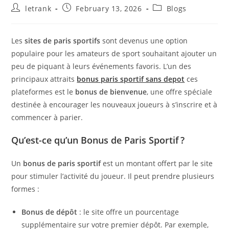
Post
Post
Post
letrank
February 13, 2026
Blogs
author:
published:
category:
Les
sites de paris sportifs
sont devenus une option
populaire pour les amateurs de sport souhaitant ajouter un
peu de piquant à leurs événements favoris. L’un des
principaux attraits
bonus paris sportif sans depot
ces
plateformes est le
bonus de bienvenue
, une offre spéciale
destinée à encourager les nouveaux joueurs à s’inscrire et à
commencer à parier.
Qu’est-ce qu’un Bonus de Paris Sportif ?
Un
bonus de paris sportif
est un montant offert par le site
pour stimuler l’activité du joueur. Il peut prendre plusieurs
formes :
Bonus de dépôt
: le site offre un pourcentage
supplémentaire sur votre premier dépôt. Par exemple,