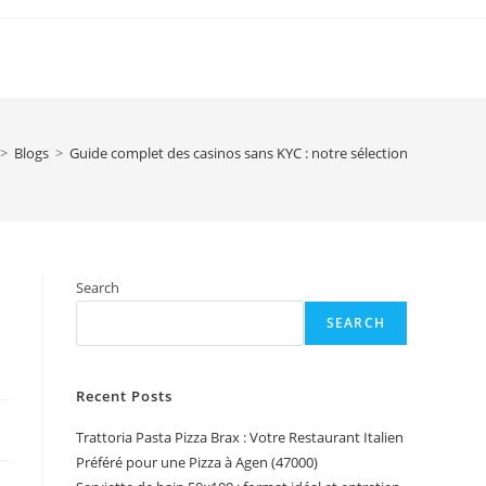
>
Blogs
>
Guide complet des casinos sans KYC : notre sélection
Search
SEARCH
Recent Posts
Trattoria Pasta Pizza Brax : Votre Restaurant Italien
Préféré pour une Pizza à Agen (47000)