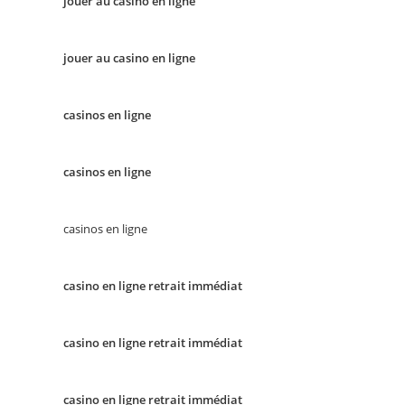
jouer au casino en ligne
jouer au casino en ligne
casinos en ligne
casinos en ligne
casinos en ligne
casino en ligne retrait immédiat
casino en ligne retrait immédiat
casino en ligne retrait immédiat