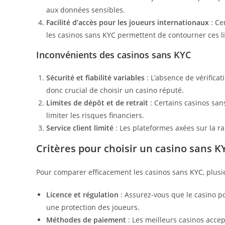
aux données sensibles.
Facilité d’accès pour les joueurs internationaux
: Ce
les casinos sans KYC permettent de contourner ces l
Inconvénients des casinos sans KYC
Sécurité et fiabilité variables
: L’absence de vérificat
donc crucial de choisir un casino réputé.
Limites de dépôt et de retrait
: Certains casinos san
limiter les risques financiers.
Service client limité
: Les plateformes axées sur la r
Critères pour choisir un casino sans K
Pour comparer efficacement les casinos sans KYC, plusieu
Licence et régulation
: Assurez-vous que le casino p
une protection des joueurs.
Méthodes de paiement
: Les meilleurs casinos accep