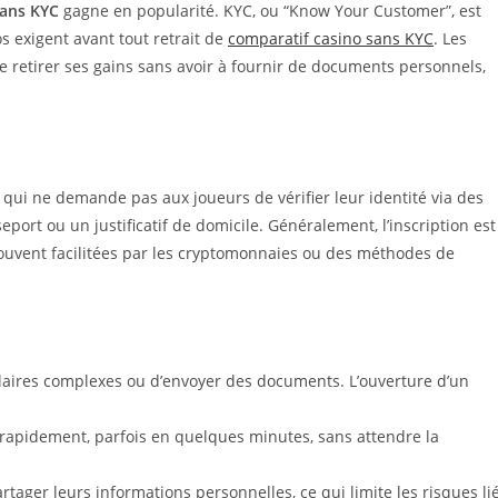
sans KYC
gagne en popularité. KYC, ou “Know Your Customer”, est
s exigent avant tout retrait de
comparatif casino sans KYC
. Les
e retirer ses gains sans avoir à fournir de documents personnels,
 qui ne demande pas aux joueurs de vérifier leur identité via des
port ou un justificatif de domicile. Généralement, l’inscription est
 souvent facilitées par les cryptomonnaies ou des méthodes de
laires complexes ou d’envoyer des documents. L’ouverture d’un
s rapidement, parfois en quelques minutes, sans attendre la
rtager leurs informations personnelles, ce qui limite les risques li