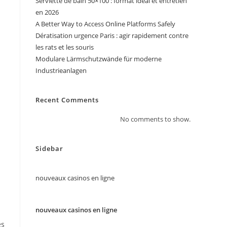
Serviette de bain 50×100 : format idéal et entretien
en 2026
A Better Way to Access Online Platforms Safely
Dératisation urgence Paris : agir rapidement contre
les rats et les souris
Modulare Lärmschutzwände für moderne
Industrieanlagen
Recent Comments
No comments to show.
Sidebar
nouveaux casinos en ligne
nouveaux casinos en ligne
és