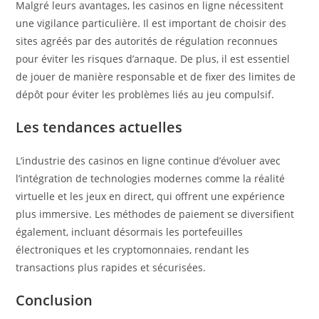
Malgré leurs avantages, les casinos en ligne nécessitent
une vigilance particulière. Il est important de choisir des
sites agréés par des autorités de régulation reconnues
pour éviter les risques d’arnaque. De plus, il est essentiel
de jouer de manière responsable et de fixer des limites de
dépôt pour éviter les problèmes liés au jeu compulsif.
Les tendances actuelles
L’industrie des casinos en ligne continue d’évoluer avec
l’intégration de technologies modernes comme la réalité
virtuelle et les jeux en direct, qui offrent une expérience
plus immersive. Les méthodes de paiement se diversifient
également, incluant désormais les portefeuilles
électroniques et les cryptomonnaies, rendant les
transactions plus rapides et sécurisées.
Conclusion