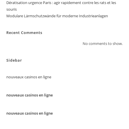
Dératisation urgence Paris : agir rapidement contre les rats et les
souris
Modulare Lärmschutzwände für moderne Industrieanlagen
Recent Comments
No comments to show.
Sidebar
nouveaux casinos en ligne
nouveaux casinos en ligne
nouveaux casinos en ligne