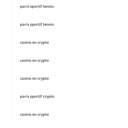
paris sportif tennis
paris sportif tennis
casino en crypto
casino en crypto
casino en crypto
paris sportif crypto
casino en crypto