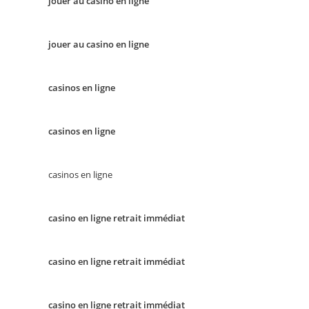
jouer au casino en ligne
jouer au casino en ligne
casinos en ligne
casinos en ligne
casinos en ligne
casino en ligne retrait immédiat
casino en ligne retrait immédiat
casino en ligne retrait immédiat