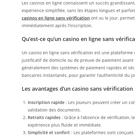
Les casinos en ligne connaissent un succès grandissant,
expérience simplifiée, sans les étapes longues et parfois
casinos en ligne sans vérification
ont vu le jour, perme
immédiatement après l’inscription.
Qu’est-ce qu’un casino en ligne sans vérifica
Un casino en ligne sans vérification est une plateform
justificatif de domicile ou de preuve de paiement avant d
généralement des systèmes de paiement rapides et sécuri
bancaires instantanés, pour garantir l’authenticité du j
Les avantages d’un casino sans vérification
Inscription rapide
: Les joueurs peuvent créer un co
validation des documents.
Retraits rapides
: Grâce à l’absence de vérification, 
expérience plus fluide et immédiate.
Simplicité et confort
: Les plateformes sont conçues p