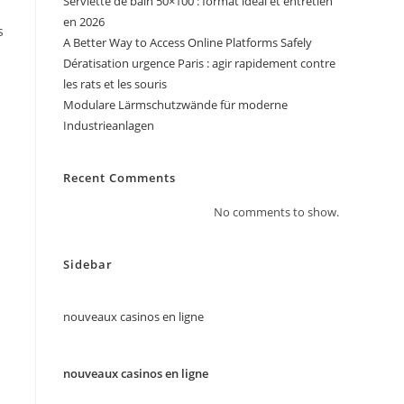
Serviette de bain 50×100 : format idéal et entretien
en 2026
s
A Better Way to Access Online Platforms Safely
Dératisation urgence Paris : agir rapidement contre
les rats et les souris
Modulare Lärmschutzwände für moderne
Industrieanlagen
Recent Comments
No comments to show.
Sidebar
nouveaux casinos en ligne
nouveaux casinos en ligne