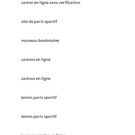
casino en ligne sans verification
site de paris sportif
nouveau bookmaker
casinos en ligne
casinos en ligne
tennis paris sportif
tennis paris sportif