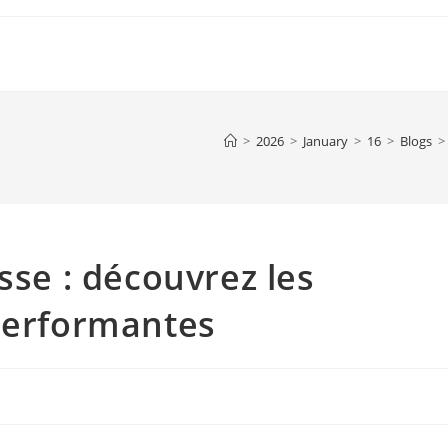
>
2026
>
January
>
16
>
Blogs
>
sse : découvrez les
 performantes