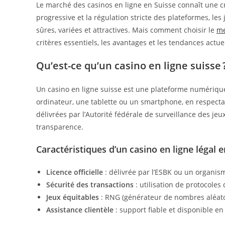
Le marché des casinos en ligne en Suisse connaît une cr
progressive et la régulation stricte des plateformes, le
sûres, variées et attractives. Mais comment choisir le
me
critères essentiels, les avantages et les tendances actue
Qu’est-ce qu’un casino en ligne suisse 
Un casino en ligne suisse est une plateforme numérique
ordinateur, une tablette ou un smartphone, en respectant
délivrées par l’Autorité fédérale de surveillance des jeu
transparence.
Caractéristiques d’un casino en ligne légal e
Licence officielle
: délivrée par l’ESBK ou un organis
Sécurité des transactions
: utilisation de protocole
Jeux équitables
: RNG (générateur de nombres aléatoir
Assistance clientèle
: support fiable et disponible en