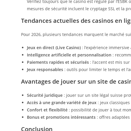
Vérifiez toujours que le casino est régulé par l’ESBK 
mesures de sécurité incluent le cryptage SSL et la p
Tendances actuelles des casinos en li
Pour 2026, plusieurs tendances marquent le marché suis
Jeux en direct (Live Casino)
: l’expérience immersive 
Intelligence artificielle et personnalisation
: recomma
Paiements rapides et sécurisés
: l’accent est mis sur
Jeux responsables
: outils pour limiter le temps et 
Avantages de jouer sur un site de casi
Sécurité juridique
: jouer sur un site légal suisse pr
Accès à une grande variété de jeux
: jeux classiques
Confort et flexibilité
: possibilité de jouer à tout m
Bonus et promotions intéressants
: offres adaptées
Conclusion