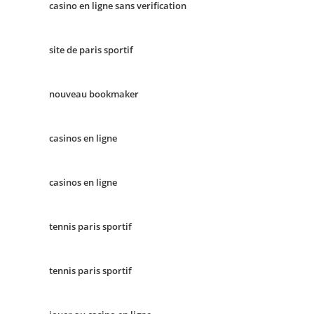
casino en ligne sans verification
site de paris sportif
nouveau bookmaker
casinos en ligne
casinos en ligne
tennis paris sportif
tennis paris sportif