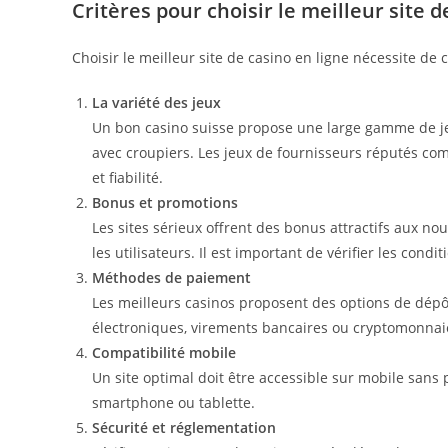
Critères pour choisir le meilleur site d
Choisir le meilleur site de casino en ligne nécessite de
La variété des jeux
Un bon casino suisse propose une large gamme de jeux
avec croupiers. Les jeux de fournisseurs réputés c
et fiabilité.
Bonus et promotions
Les sites sérieux offrent des bonus attractifs aux no
les utilisateurs. Il est important de vérifier les cond
Méthodes de paiement
Les meilleurs casinos proposent des options de dépôt 
électroniques, virements bancaires ou cryptomonnaies
Compatibilité mobile
Un site optimal doit être accessible sur mobile sans 
smartphone ou tablette.
Sécurité et réglementation