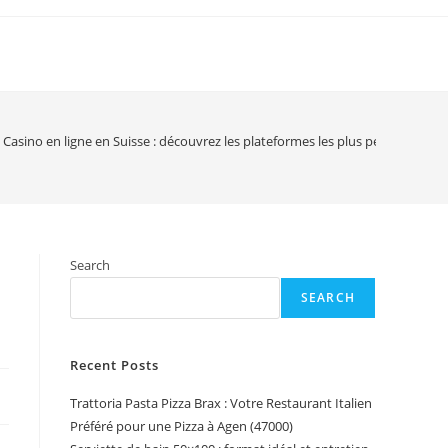
Casino en ligne en Suisse : découvrez les plateformes les plus performantes
Search
SEARCH
Recent Posts
Trattoria Pasta Pizza Brax : Votre Restaurant Italien
Préféré pour une Pizza à Agen (47000)