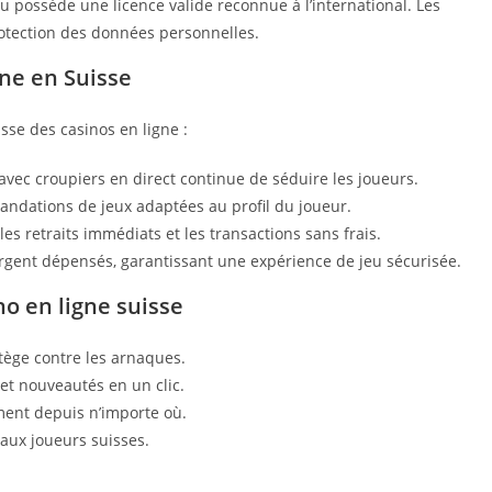
ou possède une licence valide reconnue à l’international. Les
rotection des données personnelles.
gne en Suisse
se des casinos en ligne :
avec croupiers en direct continue de séduire les joueurs.
ndations de jeux adaptées au profil du joueur.
 les retraits immédiats et les transactions sans frais.
l’argent dépensés, garantissant une expérience de jeu sécurisée.
no en ligne suisse
otège contre les arnaques.
 et nouveautés en un clic.
oment depuis n’importe où.
 aux joueurs suisses.