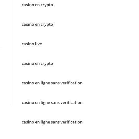
casino en crypto
casino en crypto
casino live
casino en crypto
casino en ligne sans verification
casino en ligne sans verification
casino en ligne sans verification