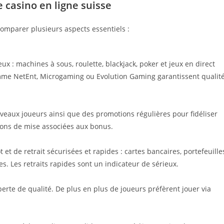
e casino en ligne suisse
 comparer plusieurs aspects essentiels :
 : machines à sous, roulette, blackjack, poker et jeux en direct
omme NetEnt, Microgaming ou Evolution Gaming garantissent qualit
uveaux joueurs ainsi que des promotions régulières pour fidéliser
itions de mise associées aux bonus.
et de retrait sécurisées et rapides : cartes bancaires, portefeuille
. Les retraits rapides sont un indicateur de sérieux.
perte de qualité. De plus en plus de joueurs préfèrent jouer via