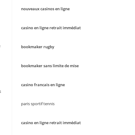
nouveaux casinos en ligne
casino en ligne retrait immédiat
é
bookmaker rugby
bookmaker sans limite de mise
casino francais en ligne
s
paris sportif tennis
casino en ligne retrait immédiat