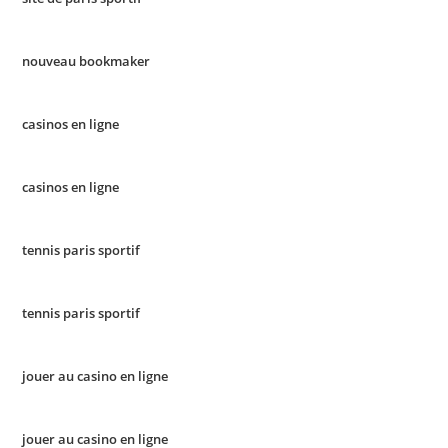
nouveau bookmaker
casinos en ligne
casinos en ligne
tennis paris sportif
tennis paris sportif
jouer au casino en ligne
jouer au casino en ligne