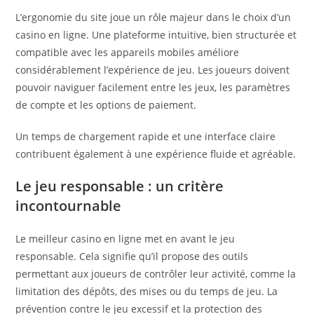
L’ergonomie du site joue un rôle majeur dans le choix d’un
casino en ligne. Une plateforme intuitive, bien structurée et
compatible avec les appareils mobiles améliore
considérablement l’expérience de jeu. Les joueurs doivent
pouvoir naviguer facilement entre les jeux, les paramètres
de compte et les options de paiement.
Un temps de chargement rapide et une interface claire
contribuent également à une expérience fluide et agréable.
Le jeu responsable : un critère
incontournable
Le meilleur casino en ligne met en avant le jeu
responsable. Cela signifie qu’il propose des outils
permettant aux joueurs de contrôler leur activité, comme la
limitation des dépôts, des mises ou du temps de jeu. La
prévention contre le jeu excessif et la protection des