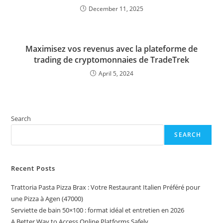
December 11, 2025
Maximisez vos revenus avec la plateforme de
trading de cryptomonnaies de TradeTrek
April 5, 2024
Search
SEARCH
Recent Posts
Trattoria Pasta Pizza Brax : Votre Restaurant Italien Préféré pour
une Pizza à Agen (47000)
Serviette de bain 50×100 : format idéal et entretien en 2026
A Better Way to Access Online Platforms Safely