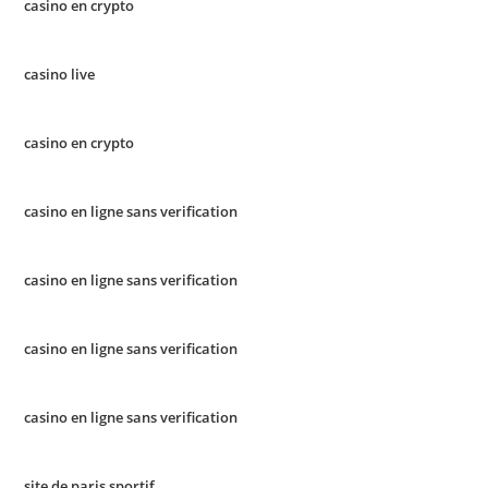
casino en crypto
casino live
casino en crypto
casino en ligne sans verification
casino en ligne sans verification
casino en ligne sans verification
casino en ligne sans verification
site de paris sportif