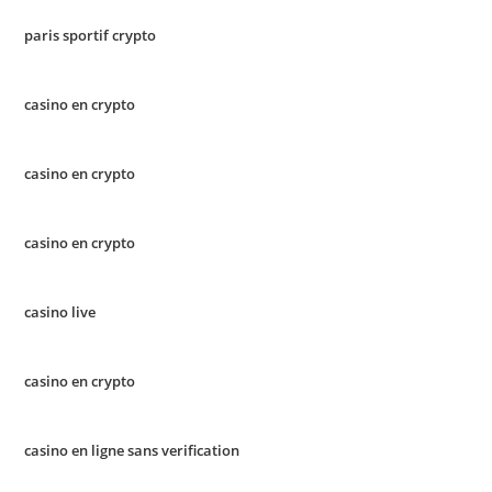
paris sportif crypto
casino en crypto
casino en crypto
casino en crypto
casino live
casino en crypto
casino en ligne sans verification