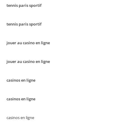
tennis paris sportif
tennis paris sportif
jouer au casino en ligne
jouer au casino en ligne
casinos en ligne
casinos en ligne
casinos en ligne