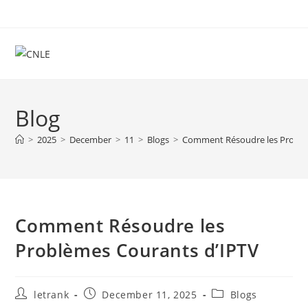
Skip
to
content
Blog
>
2025
>
December
>
11
>
Blogs
>
Comment Résoudre les Problè
Comment Résoudre les
Problèmes Courants d’IPTV
Post
Post
Post
letrank
December 11, 2025
Blogs
author:
published:
category: