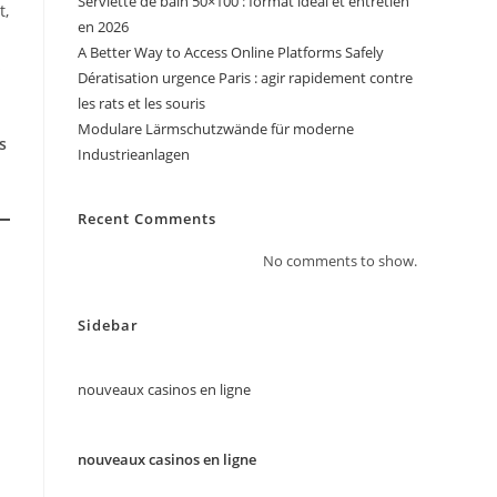
Serviette de bain 50×100 : format idéal et entretien
t,
en 2026
A Better Way to Access Online Platforms Safely
s
Dératisation urgence Paris : agir rapidement contre
les rats et les souris
Modulare Lärmschutzwände für moderne
s
Industrieanlagen
Recent Comments
No comments to show.
Sidebar
nouveaux casinos en ligne
nouveaux casinos en ligne