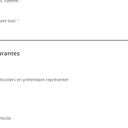
rs, comme :
vre tout.”
urantes
ticuliers en prétendant représenter :
micile.