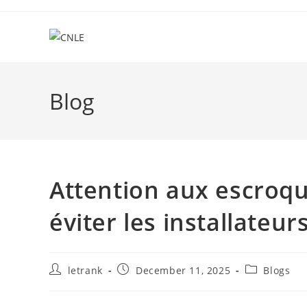
Skip
to
content
Blog
Attention aux escroque
éviter les installateu
Post
Post
Post
letrank
December 11, 2025
Blogs
author:
published:
category: