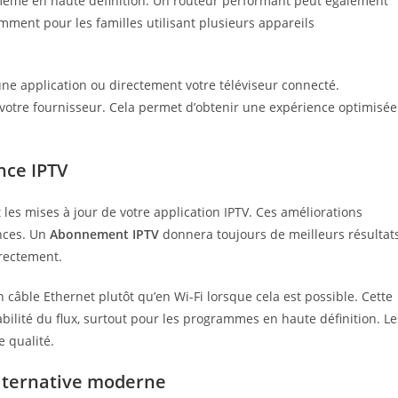
, même en haute définition. Un routeur performant peut également
amment pour les familles utilisant plusieurs appareils
 une application ou directement votre téléviseur connecté.
 votre fournisseur. Cela permet d’obtenir une expérience optimisée
nce IPTV
les mises à jour de votre application IPTV. Ces améliorations
nces. Un
Abonnement IPTV
donnera toujours de meilleurs résultat
rrectement.
 câble Ethernet plutôt qu’en Wi-Fi lorsque cela est possible. Cette
ilité du flux, surtout pour les programmes en haute définition. Le
e qualité.
lternative moderne