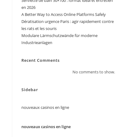
Serviette de bain 50×100 : format idéal et entretien
en 2026
A Better Way to Access Online Platforms Safely
Dératisation urgence Paris : agir rapidement contre
les rats et les souris
Modulare Lärmschutzwände für moderne
Industrieanlagen
Recent Comments
No comments to show.
Sidebar
nouveaux casinos en ligne
nouveaux casinos en ligne