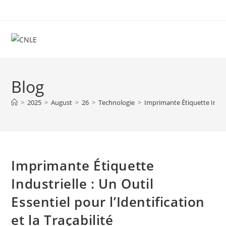
Skip
to
content
Blog
>
2025
>
August
>
26
>
Technologie
>
Imprimante Étiquette Industr
Imprimante Étiquette
Industrielle : Un Outil
Essentiel pour l’Identification
et la Traçabilité