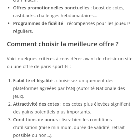
Offres promotionnelles ponctuelles
: boost de cotes,
cashbacks, challenges hebdomadaires…
Programmes de fidélité
: récompenses pour les joueurs
réguliers.
Comment choisir la meilleure offre ?
Voici quelques critères à considérer avant de choisir un site
ou une offre de paris sportifs :
Fiabilité et légalité
: choisissez uniquement des
plateformes agréées par l’ANJ (Autorité Nationale des
Jeux).
Attractivité des cotes
: des cotes plus élevées signifient
des gains potentiels plus importants.
Conditions de bonus
: lisez bien les conditions
d’utilisation (mise minimum, durée de validité, retrait
possible ou non…).