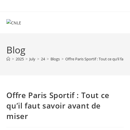
Skip
to
content
Blog
>
2025
>
July
>
24
>
Blogs
>
Offre Paris Sportif : Tout ce qu’il faut
Offre Paris Sportif : Tout ce
qu’il faut savoir avant de
miser