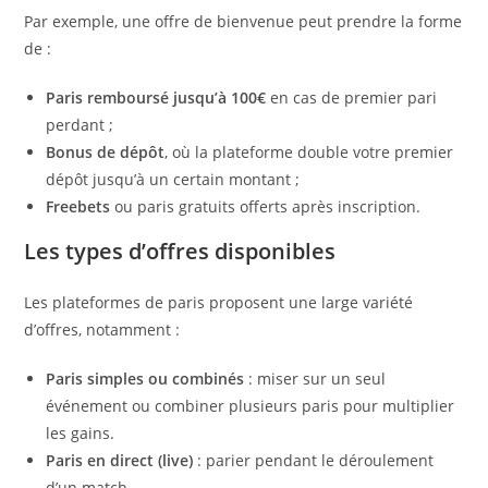
Par exemple, une offre de bienvenue peut prendre la forme
de :
Paris remboursé jusqu’à 100€
en cas de premier pari
perdant ;
Bonus de dépôt
, où la plateforme double votre premier
dépôt jusqu’à un certain montant ;
Freebets
ou paris gratuits offerts après inscription.
Les types d’offres disponibles
Les plateformes de paris proposent une large variété
d’offres, notamment :
Paris simples ou combinés
: miser sur un seul
événement ou combiner plusieurs paris pour multiplier
les gains.
Paris en direct (live)
: parier pendant le déroulement
d’un match.