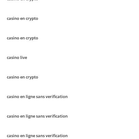
casino en crypto
casino en crypto
casino live
casino en crypto
casino en ligne sans verification
casino en ligne sans verification
casino en ligne sans verification