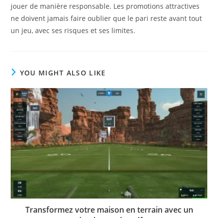
jouer de manière responsable. Les promotions attractives
ne doivent jamais faire oublier que le pari reste avant tout
un jeu, avec ses risques et ses limites.
YOU MIGHT ALSO LIKE
Transformez votre maison en terrain avec un