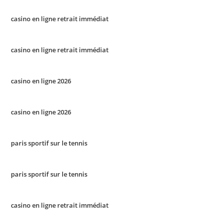
casino en ligne retrait immédiat
casino en ligne retrait immédiat
casino en ligne 2026
casino en ligne 2026
paris sportif sur le tennis
paris sportif sur le tennis
casino en ligne retrait immédiat