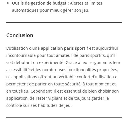
Outils de gestion de budget
: Alertes et limites
automatiques pour mieux gérer son jeu.
Conclusion
L’utilisation d’une
application paris sportif
est aujourd’hui
incontournable pour tout amateur de paris sportifs, qu’il
soit débutant ou expérimenté. Grâce à leur ergonomie, leur
accessibilité et les nombreuses fonctionnalités proposées,
ces applications offrent un véritable confort d’utilisation et
permettent de parier en toute sécurité, à tout moment et
en tout lieu. Cependant, il est essentiel de bien choisir son
application, de rester vigilant et de toujours garder le
contrôle sur ses habitudes de jeu.