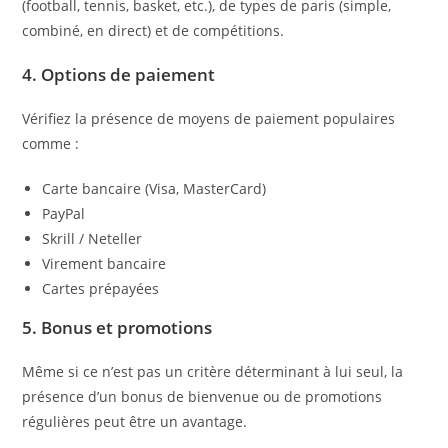
(football, tennis, basket, etc.), de types de paris (simple,
combiné, en direct) et de compétitions.
4. Options de paiement
Vérifiez la présence de moyens de paiement populaires
comme :
Carte bancaire (Visa, MasterCard)
PayPal
Skrill / Neteller
Virement bancaire
Cartes prépayées
5. Bonus et promotions
Même si ce n’est pas un critère déterminant à lui seul, la
présence d’un bonus de bienvenue ou de promotions
régulières peut être un avantage.