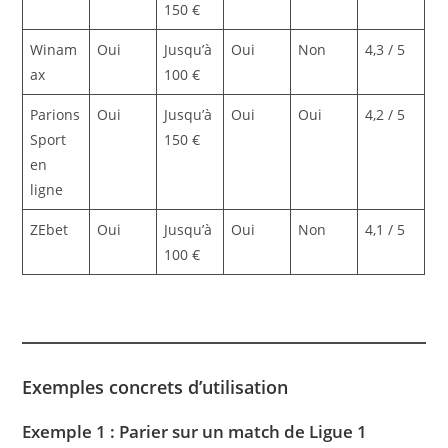
150 €
Winam
Oui
Jusqu’à
Oui
Non
4,3 / 5
ax
100 €
Parions
Oui
Jusqu’à
Oui
Oui
4,2 / 5
Sport
150 €
en
ligne
ZEbet
Oui
Jusqu’à
Oui
Non
4,1 / 5
100 €
Exemples concrets d’utilisation
Exemple 1 : Parier sur un match de Ligue 1