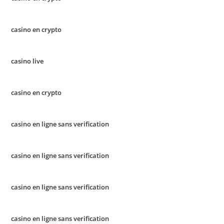
casino en crypto
casino live
casino en crypto
casino en ligne sans verification
casino en ligne sans verification
casino en ligne sans verification
casino en ligne sans verification