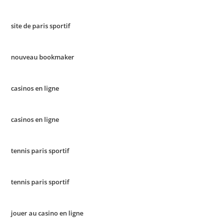
site de paris sportif
nouveau bookmaker
casinos en ligne
casinos en ligne
tennis paris sportif
tennis paris sportif
jouer au casino en ligne