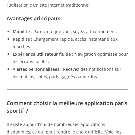
l’utilisation d’un site internet traditionnel.
Avantages principaux :
Mobilité
: Pariez où que vous soyez, à tout moment.
Rapidité
: Chargement rapide, accès instantané aux
marchés.
Expérience utilisateur fluide
: Navigation optimisée pour
les écrans tactiles.
Alertes personnalisées
: Recevez des notifications sur
les matchs, cotes, paris gagnés ou perdus.
Comment choisir la meilleure application paris
sportif ?
Il existe aujourd’hui de nombreuses applications
disponibles, ce qui peut rendre le choix difficile. Voici les