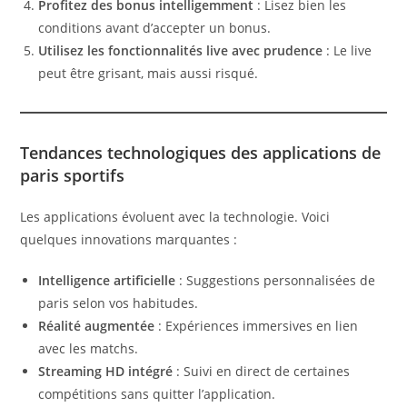
Profitez des bonus intelligemment
: Lisez bien les
conditions avant d’accepter un bonus.
Utilisez les fonctionnalités live avec prudence
: Le live
peut être grisant, mais aussi risqué.
Tendances technologiques des applications de
paris sportifs
Les applications évoluent avec la technologie. Voici
quelques innovations marquantes :
Intelligence artificielle
: Suggestions personnalisées de
paris selon vos habitudes.
Réalité augmentée
: Expériences immersives en lien
avec les matchs.
Streaming HD intégré
: Suivi en direct de certaines
compétitions sans quitter l’application.