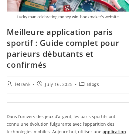
Lucky man celebrating money win. bookmaker's website.
Meilleure application paris
sportif : Guide complet pour
parieurs débutants et
confirmés
Post
Post
Post
letrank
July 16, 2025
Blogs
author:
published:
category:
Dans l’univers des jeux d’argent, les paris sportifs ont
connu une évolution fulgurante avec l’apparition des
technologies mobiles. Aujourd’hui, utiliser une
application