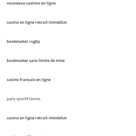
nouveaux casinos en ligne
casino en ligne retrait immédiat
bookmaker rugby
bookmaker sans limite de mise
casino francais en ligne
paris sportif tennis
casino en ligne retrait immédiat