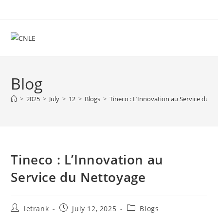
Skip
to
content
Blog
>
2025
>
July
>
12
>
Blogs
>
Tineco : L’Innovation au Service du 
Tineco : L’Innovation au
Service du Nettoyage
Post
Post
Post
letrank
July 12, 2025
Blogs
author:
published:
category: