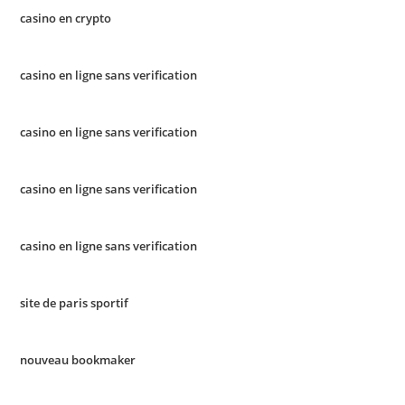
casino en crypto
casino en ligne sans verification
casino en ligne sans verification
casino en ligne sans verification
casino en ligne sans verification
site de paris sportif
nouveau bookmaker