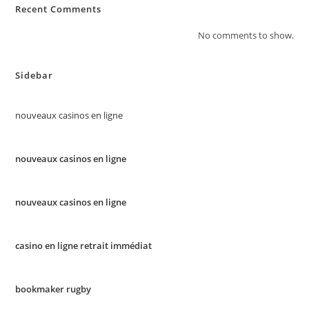
Recent Comments
No comments to show.
Sidebar
nouveaux casinos en ligne
nouveaux casinos en ligne
nouveaux casinos en ligne
casino en ligne retrait immédiat
bookmaker rugby