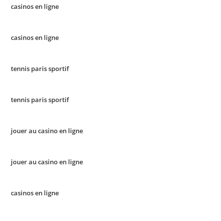
casinos en ligne
casinos en ligne
tennis paris sportif
tennis paris sportif
jouer au casino en ligne
jouer au casino en ligne
casinos en ligne