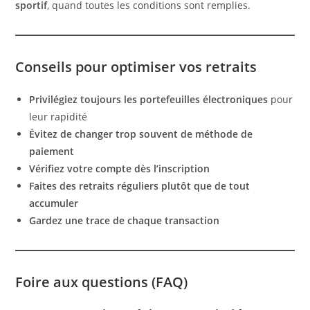
sportif
, quand toutes les conditions sont remplies.
Conseils pour optimiser vos retraits
Privilégiez toujours les portefeuilles électroniques
pour
leur rapidité
Évitez de changer trop souvent de méthode de
paiement
Vérifiez votre compte dès l’inscription
Faites des retraits réguliers plutôt que de tout
accumuler
Gardez une trace de chaque transaction
Foire aux questions (FAQ)