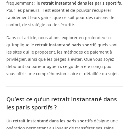
fréquemment :
le
retrait instantané dans les paris sportifs
.
Pour les parieurs, il est essentiel de pouvoir récupérer
rapidement leurs gains, que ce soit pour des raisons de
confort, de stratégie ou de sécurité.
Dans cet article, nous allons explorer en profondeur ce
qu’implique le
retrait instantané paris sportif
, quels sont
les sites qui le proposent, les méthodes de paiement à
privilégier, ainsi que les pièges à éviter. Que vous soyez
débutant ou parieur aguerri, ce guide a été conçu pour
vous offrir une compréhension claire et détaillée du sujet.
Qu’est-ce qu’un retrait instantané dans
les paris sportifs ?
Un
retrait instantané dans les paris sportifs
désigne une
opération permettant au joueur de transférer ses gains