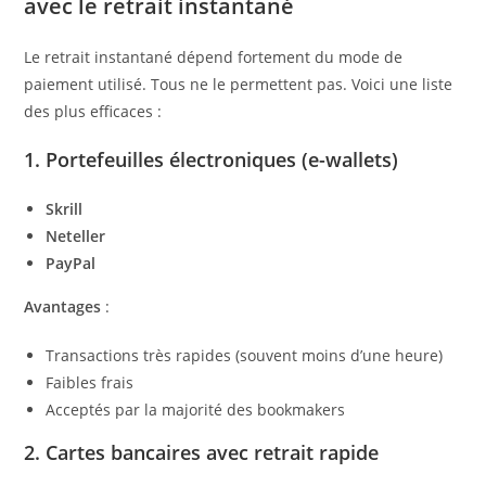
avec le retrait instantané
Le retrait instantané dépend fortement du mode de
paiement utilisé. Tous ne le permettent pas. Voici une liste
des plus efficaces :
1. Portefeuilles électroniques (e-wallets)
Skrill
Neteller
PayPal
Avantages
:
Transactions très rapides (souvent moins d’une heure)
Faibles frais
Acceptés par la majorité des bookmakers
2. Cartes bancaires avec retrait rapide