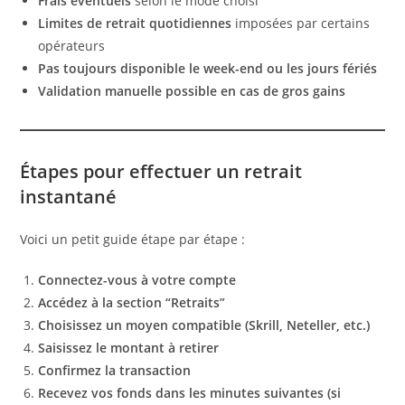
Frais éventuels
selon le mode choisi
Limites de retrait quotidiennes
imposées par certains
opérateurs
Pas toujours disponible le week-end ou les jours fériés
Validation manuelle possible en cas de gros gains
Étapes pour effectuer un retrait
instantané
Voici un petit guide étape par étape :
Connectez-vous à votre compte
Accédez à la section “Retraits”
Choisissez un moyen compatible (Skrill, Neteller, etc.)
Saisissez le montant à retirer
Confirmez la transaction
Recevez vos fonds dans les minutes suivantes (si