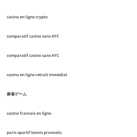
casino en ligne crypto
comparatif casino sans KYC
comparatif casino sans KYC
casino en ligne retrait immédiat
麻雀ゲーム
casino francais en ligne
paris sportif tennis pronostic