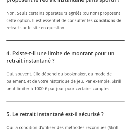
Non. Seuls certains opérateurs agréés (ou non) proposent
cette option. Il est essentiel de consulter les
conditions de
retrait
sur le site en question.
4. Existe-t-il une limite de montant pour un
retrait instantané ?
Oui, souvent. Elle dépend du bookmaker, du mode de
paiement, et de votre historique de jeu. Par exemple, Skrill
peut limiter à 1000 € par jour pour certains comptes.
5. Le retrait instantané est-il sécurisé ?
Oui, à condition d’utiliser des méthodes reconnues (Skrill,