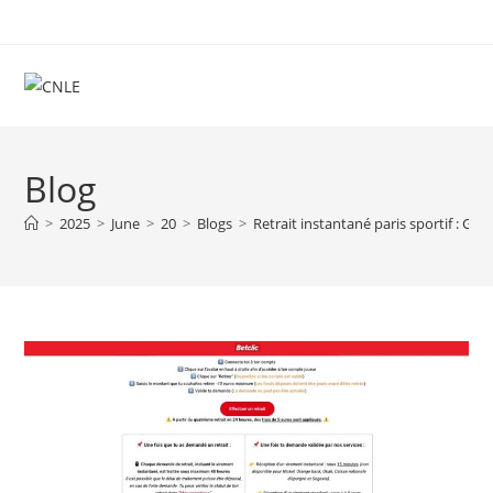
Skip
to
content
Blog
>
2025
>
June
>
20
>
Blogs
>
Retrait instantané paris sportif : Gu