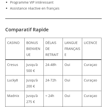
Programme VIP intéressant
Assistance réactive en français
Comparatif Rapide
CASINO
BONUS
DÉLAIS
LANGUE
LICENCE
BIENVEN
DE
FRANÇAIS
UE
RETRAIT
E
Cresus
Jusqu’à
24-48h
Oui
Curaçao
500 €
Lucky8
Jusqu’à
24-72h
Oui
Curaçao
200 €
Madnix
Jusqu’à
< 24h
Oui
Curaçao
275 €