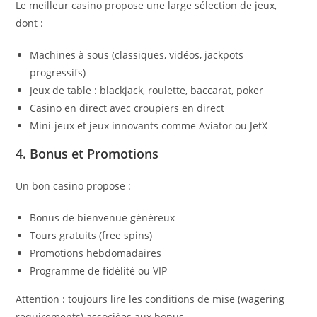
Le meilleur casino propose une large sélection de jeux,
dont :
Machines à sous (classiques, vidéos, jackpots
progressifs)
Jeux de table : blackjack, roulette, baccarat, poker
Casino en direct avec croupiers en direct
Mini-jeux et jeux innovants comme Aviator ou JetX
4. Bonus et Promotions
Un bon casino propose :
Bonus de bienvenue généreux
Tours gratuits (free spins)
Promotions hebdomadaires
Programme de fidélité ou VIP
Attention : toujours lire les conditions de mise (wagering
requirements) associées aux bonus.