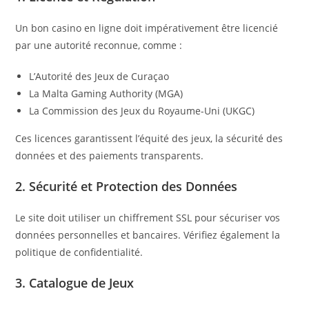
Un bon casino en ligne doit impérativement être licencié
par une autorité reconnue, comme :
L’Autorité des Jeux de Curaçao
La Malta Gaming Authority (MGA)
La Commission des Jeux du Royaume-Uni (UKGC)
Ces licences garantissent l’équité des jeux, la sécurité des
données et des paiements transparents.
2. Sécurité et Protection des Données
Le site doit utiliser un chiffrement SSL pour sécuriser vos
données personnelles et bancaires. Vérifiez également la
politique de confidentialité.
3. Catalogue de Jeux