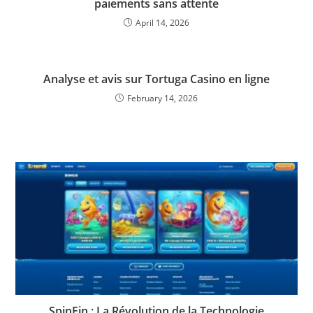
paiements sans attente
April 14, 2026
Analyse et avis sur Tortuga Casino en ligne
February 14, 2026
SpinFin : La Révolution de la Technologie