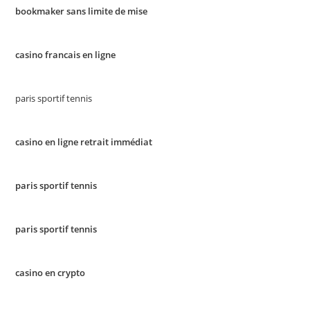
bookmaker sans limite de mise
casino francais en ligne
paris sportif tennis
casino en ligne retrait immédiat
paris sportif tennis
paris sportif tennis
casino en crypto