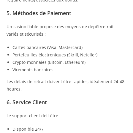
5. Méthodes de Paiement
Un casino fiable propose des moyens de dépôt/retrait
variés et sécurisés :
Cartes bancaires (Visa, Mastercard)
Portefeuilles électroniques (Skrill, Neteller)
Crypto-monnaies (Bitcoin, Ethereum)
Virements bancaires
Les délais de retrait doivent être rapides, idéalement 24-48
heures.
6. Service Client
Le support client doit être :
Disponible 24/7