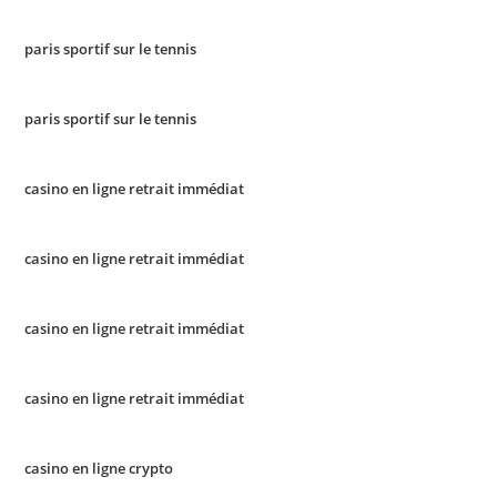
paris sportif sur le tennis
paris sportif sur le tennis
casino en ligne retrait immédiat
casino en ligne retrait immédiat
casino en ligne retrait immédiat
casino en ligne retrait immédiat
casino en ligne crypto