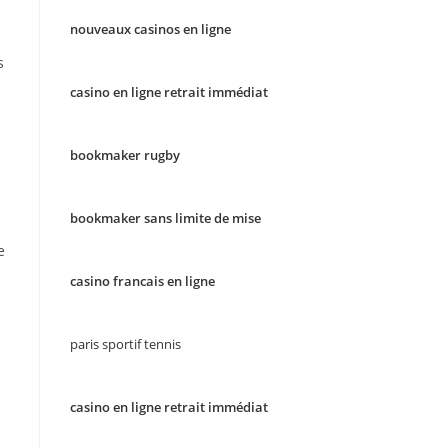
nouveaux casinos en ligne
s
casino en ligne retrait immédiat
bookmaker rugby
bookmaker sans limite de mise
e
casino francais en ligne
paris sportif tennis
casino en ligne retrait immédiat