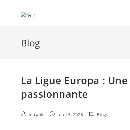
Skip
to
content
Blog
La Ligue Europa : Un
passionnante
Post
Post
Post
letrank
June 5, 2025
Blogs
author:
published:
category: