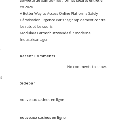
Serviette de bain 50×100 : format idéal et entretien
en 2026
A Better Way to Access Online Platforms Safely
Dératisation urgence Paris : agir rapidement contre
les rats et les souris
Modulare Lärmschutzwände für moderne
Industrieanlagen
r
Recent Comments
No comments to show.
ès
Sidebar
nouveaux casinos en ligne
nouveaux casinos en ligne