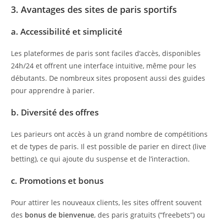
3. Avantages des sites de paris sportifs
a. Accessibilité et simplicité
Les plateformes de paris sont faciles d’accès, disponibles
24h/24 et offrent une interface intuitive, même pour les
débutants. De nombreux sites proposent aussi des guides
pour apprendre à parier.
b. Diversité des offres
Les parieurs ont accès à un grand nombre de compétitions
et de types de paris. Il est possible de parier en direct (live
betting), ce qui ajoute du suspense et de l’interaction.
c. Promotions et bonus
Pour attirer les nouveaux clients, les sites offrent souvent
des
bonus de bienvenue
, des paris gratuits (“freebets”) ou