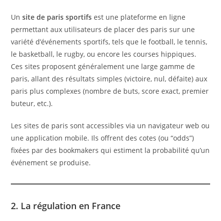
Un
site de paris sportifs
est une plateforme en ligne
permettant aux utilisateurs de placer des paris sur une
variété d’événements sportifs, tels que le football, le tennis,
le basketball, le rugby, ou encore les courses hippiques.
Ces sites proposent généralement une large gamme de
paris, allant des résultats simples (victoire, nul, défaite) aux
paris plus complexes (nombre de buts, score exact, premier
buteur, etc.).
Les sites de paris sont accessibles via un navigateur web ou
une application mobile. Ils offrent des cotes (ou “odds”)
fixées par des bookmakers qui estiment la probabilité qu’un
événement se produise.
2. La régulation en France