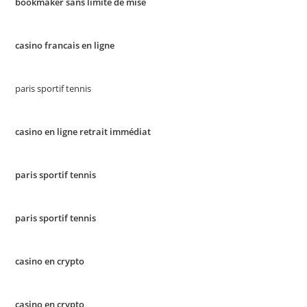
bookmaker sans limite de mise
casino francais en ligne
paris sportif tennis
casino en ligne retrait immédiat
paris sportif tennis
paris sportif tennis
casino en crypto
casino en crypto