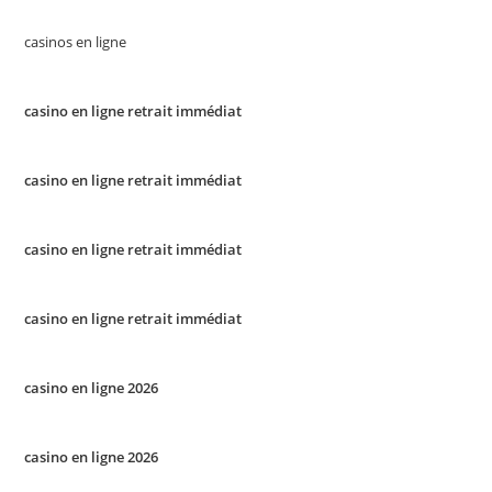
casinos en ligne
casino en ligne retrait immédiat
casino en ligne retrait immédiat
casino en ligne retrait immédiat
casino en ligne retrait immédiat
casino en ligne 2026
casino en ligne 2026