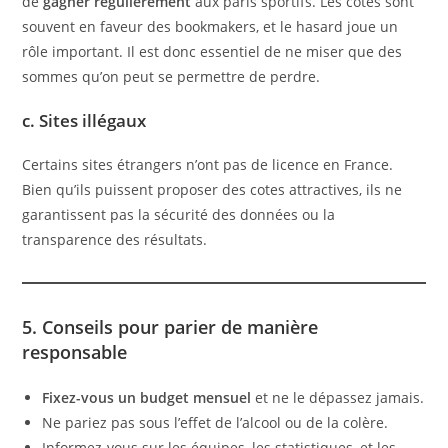
de
gagner régulièrement
aux paris sportifs. Les cotes sont
souvent en faveur des bookmakers, et le hasard joue un
rôle important. Il est donc essentiel de ne miser que des
sommes qu’on peut se permettre de perdre.
c. Sites illégaux
Certains sites étrangers n’ont pas de licence en France.
Bien qu’ils puissent proposer des cotes attractives, ils ne
garantissent pas la sécurité des données ou la
transparence des résultats.
5. Conseils pour parier de manière
responsable
Fixez-vous un budget mensuel
et ne le dépassez jamais.
Ne pariez pas sous l’effet de l’alcool ou de la colère.
Informez-vous sur les équipes, les statistiques, et les