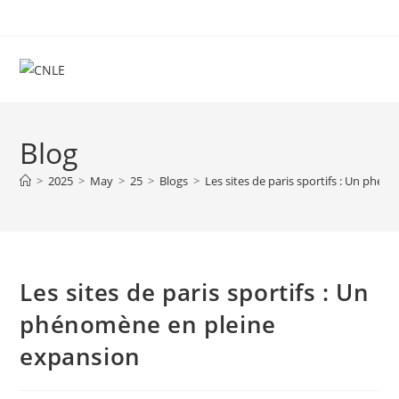
Skip
to
content
Blog
>
2025
>
May
>
25
>
Blogs
>
Les sites de paris sportifs : Un phé
Les sites de paris sportifs : Un
phénomène en pleine
expansion