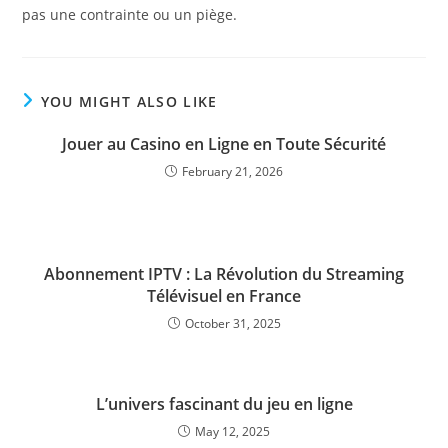
pas une contrainte ou un piège.
YOU MIGHT ALSO LIKE
Jouer au Casino en Ligne en Toute Sécurité
February 21, 2026
Abonnement IPTV : La Révolution du Streaming
Télévisuel en France
October 31, 2025
L’univers fascinant du jeu en ligne
May 12, 2025