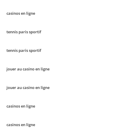
casinos en ligne
tennis paris sportif
tennis paris sportif
jouer au casino en ligne
jouer au casino en ligne
casinos en ligne
casinos en ligne