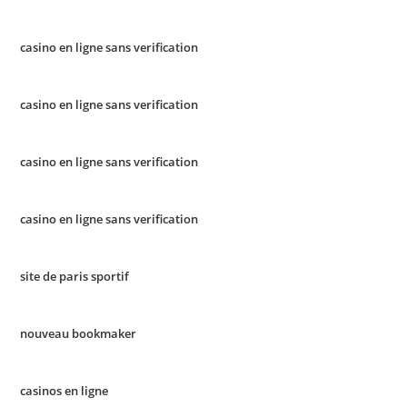
casino en ligne sans verification
casino en ligne sans verification
casino en ligne sans verification
casino en ligne sans verification
site de paris sportif
nouveau bookmaker
casinos en ligne