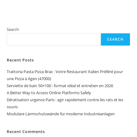
Search
SEARCH
Recent Posts
Trattoria Pasta Pizza Brax : Votre Restaurant Italien Préféré pour
une Pizza à Agen (47000)
Serviette de bain 50×100 : format idéal et entretien en 2026
A Better Way to Access Online Platforms Safely
Dératisation urgence Paris : agir rapidement contre les rats et les
souris
Modulare Lärmschutzwände für moderne Industrieanlagen
Recent Comments