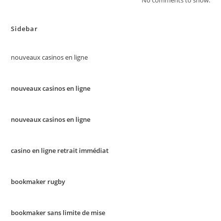
No comments to show.
Sidebar
nouveaux casinos en ligne
nouveaux casinos en ligne
nouveaux casinos en ligne
casino en ligne retrait immédiat
bookmaker rugby
bookmaker sans limite de mise