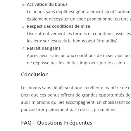
Activation du bonus
Le bonus sans dépôt est généralement ajouté automat
également nécessiter un code promotionnel ou une a
Respect des conditions de mise
Lisez attentivement les termes et conditions associ
les jeux sur lesquels le bonus peut être utilisé.
Retrait des gains
Après avoir satisfait aux conditions de mise, vous po
ne dépasse pas les limites imposées par le casino.
Conclusion
Les bonus sans dépôt sont une excellente manière de dé
Bien que ces bonus offrent de grandes opportunités de g
aux limitations qui les accompagnent. En choisissant so
pouvez tirer pleinement parti de ces promotions.
FAQ – Questions Fréquentes