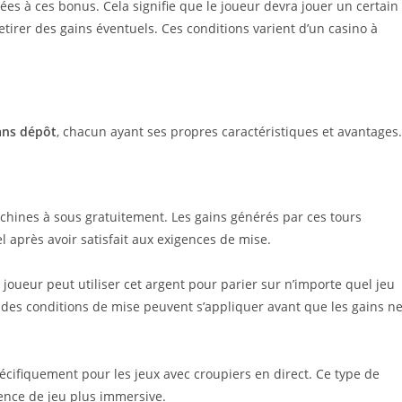
ées à ces bonus. Cela signifie que le joueur devra jouer un certain
irer des gains éventuels. Ces conditions varient d’un casino à
ans dépôt
, chacun ayant ses propres caractéristiques et avantages.
hines à sous gratuitement. Les gains générés par ces tours
l après avoir satisfait aux exigences de mise.
 joueur peut utiliser cet argent pour parier sur n’importe quel jeu
, des conditions de mise peuvent s’appliquer avant que les gains n
cifiquement pour les jeux avec croupiers en direct. Ce type de
ence de jeu plus immersive.