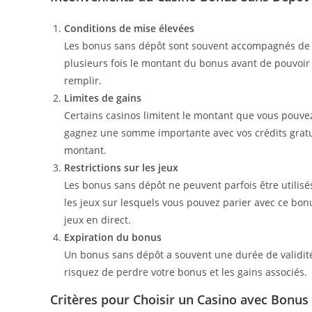
Conditions de mise élevées
Les bonus sans dépôt sont souvent accompagnés de co
plusieurs fois le montant du bonus avant de pouvoir re
remplir.
Limites de gains
Certains casinos limitent le montant que vous pouv
gagnez une somme importante avec vos crédits gratuit
montant.
Restrictions sur les jeux
Les bonus sans dépôt ne peuvent parfois être utilisés
les jeux sur lesquels vous pouvez parier avec ce bonu
jeux en direct.
Expiration du bonus
Un bonus sans dépôt a souvent une durée de validité 
risquez de perdre votre bonus et les gains associés.
Critères pour Choisir un Casino avec Bonus