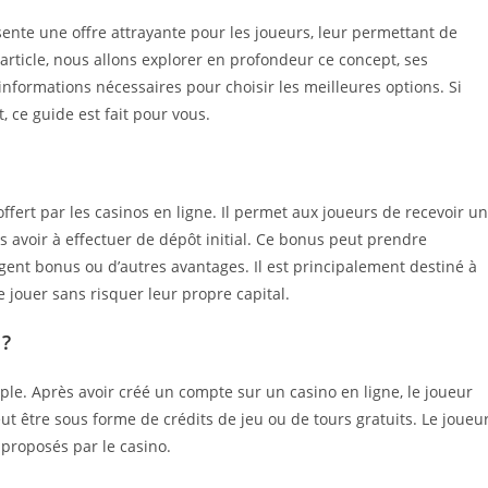
ente une offre attrayante pour les joueurs, leur permettant de
 article, nous allons explorer en profondeur ce concept, ses
 informations nécessaires pour choisir les meilleures options. Si
, ce guide est fait pour vous.
fert par les casinos en ligne. Il permet aux joueurs de recevoir un
ns avoir à effectuer de dépôt initial. Ce bonus peut prendre
argent bonus ou d’autres avantages. Il est principalement destiné à
de jouer sans risquer leur propre capital.
 ?
le. Après avoir créé un compte sur un casino en ligne, le joueur
ut être sous forme de crédits de jeu ou de tours gratuits. Le joueu
 proposés par le casino.