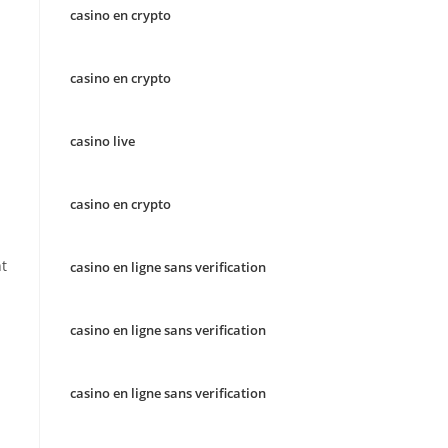
casino en crypto
casino en crypto
casino live
casino en crypto
nt
casino en ligne sans verification
casino en ligne sans verification
casino en ligne sans verification