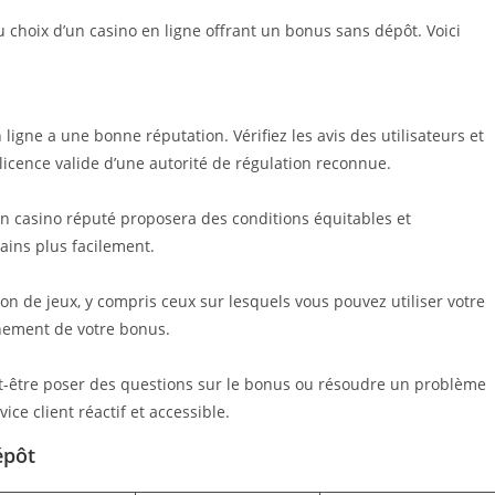
u choix d’un casino en ligne offrant un bonus sans dépôt. Voici
ligne a une bonne réputation. Vérifiez les avis des utilisateurs et
licence valide d’une autorité de régulation reconnue.
Un casino réputé proposera des conditions équitables et
ains plus facilement.
on de jeux, y compris ceux sur lesquels vous pouvez utiliser votre
inement de votre bonus.
ut-être poser des questions sur le bonus ou résoudre un problème
ce client réactif et accessible.
épôt