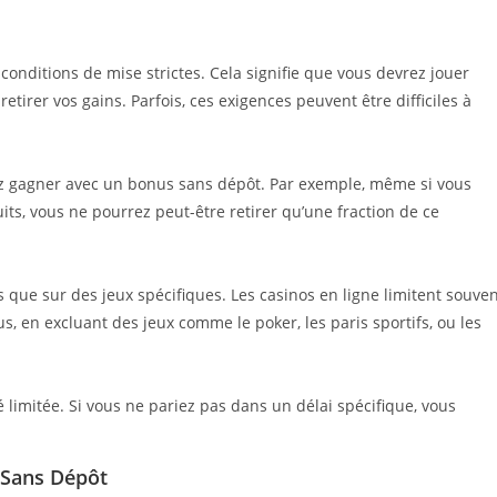
nditions de mise strictes. Cela signifie que vous devrez jouer
tirer vos gains. Parfois, ces exigences peuvent être difficiles à
ez gagner avec un bonus sans dépôt. Par exemple, même si vous
s, vous ne pourrez peut-être retirer qu’une fraction de ce
 que sur des jeux spécifiques. Les casinos en ligne limitent souve
s, en excluant des jeux comme le poker, les paris sportifs, ou les
limitée. Si vous ne pariez pas dans un délai spécifique, vous
 Sans Dépôt