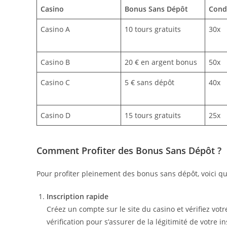
Casino
Bonus Sans Dépôt
Cond
Casino A
10 tours gratuits
30x
Casino B
20 € en argent bonus
50x
Casino C
5 € sans dépôt
40x
Casino D
15 tours gratuits
25x
Comment Profiter des Bonus Sans Dépôt ?
Pour profiter pleinement des bonus sans dépôt, voici qu
Inscription rapide
Créez un compte sur le site du casino et vérifiez vo
vérification pour s’assurer de la légitimité de votre in