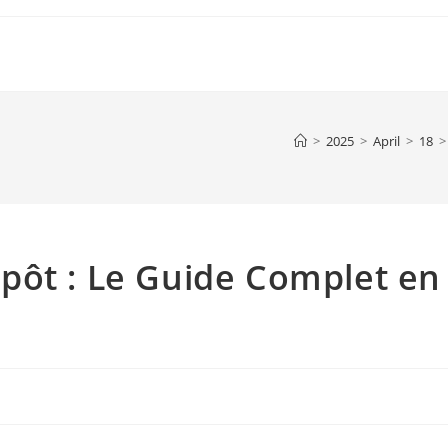
>
2025
>
April
>
18
>
pôt : Le Guide Complet en