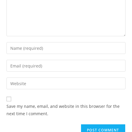
Enter
your
name
Enter
or
your
username
email
Enter
to
address
your
comment
to
website
comment
URL
Save my name, email, and website in this browser for the
(optional)
next time I comment.