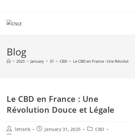
Skip
to
content
Blog
>
2025
>
January
>
31
>
CBD
>
Le CBD en France : Une Révolution
Le CBD en France : Une
Révolution Douce et Légale
Post
Post
Post
letrank
January 31, 2025
CBD
author:
published:
category: