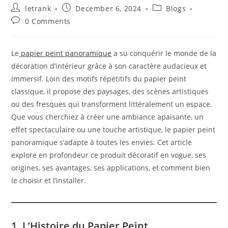
Post
Post
Post
letrank
December 6, 2024
Blogs
author:
published:
category:
Post
0 Comments
comments:
Le
papier peint panoramique
a su conquérir le monde de la
décoration d’intérieur grâce à son caractère audacieux et
immersif. Loin des motifs répétitifs du papier peint
classique, il propose des paysages, des scènes artistiques
ou des fresques qui transforment littéralement un espace.
Que vous cherchiez à créer une ambiance apaisante, un
effet spectaculaire ou une touche artistique, le papier peint
panoramique s’adapte à toutes les envies. Cet article
explore en profondeur ce produit décoratif en vogue, ses
origines, ses avantages, ses applications, et comment bien
le choisir et l’installer.
1. L’Histoire du Papier Peint