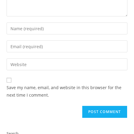
Enter
your
name
Enter
or
your
username
email
Enter
to
address
your
comment
to
website
comment
URL
Save my name, email, and website in this browser for the
(optional)
next time I comment.
Search