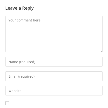
Leave a Reply
Comment
Enter
your
name
Enter
or
your
username
email
Enter
to
address
your
comment
to
website
comment
URL