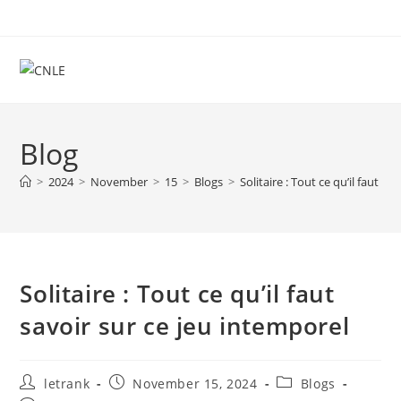
Skip
to
content
Blog
>
2024
>
November
>
15
>
Blogs
>
Solitaire : Tout ce qu’il faut s
Solitaire : Tout ce qu’il faut
savoir sur ce jeu intemporel
Post
Post
Post
letrank
November 15, 2024
Blogs
author:
published:
category: