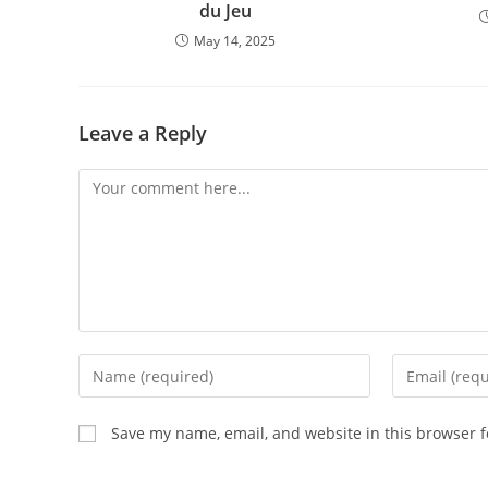
du Jeu
May 14, 2025
Leave a Reply
Comment
Enter
Enter
your
your
name
email
Save my name, email, and website in this browser f
or
address
username
to