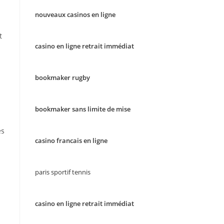
nouveaux casinos en ligne
t
casino en ligne retrait immédiat
bookmaker rugby
bookmaker sans limite de mise
es
casino francais en ligne
paris sportif tennis
casino en ligne retrait immédiat