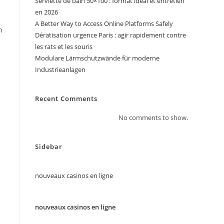
Serviette de bain 50×100 : format idéal et entretien
en 2026
.
A Better Way to Access Online Platforms Safely
n
Dératisation urgence Paris : agir rapidement contre
les rats et les souris
Modulare Lärmschutzwände für moderne
Industrieanlagen
Recent Comments
No comments to show.
Sidebar
nouveaux casinos en ligne
nouveaux casinos en ligne