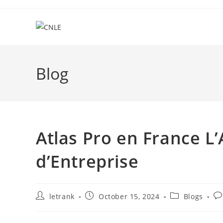
Skip
to
content
Blog
Atlas Pro en France L’
d’Entreprise
Post
Post
Post
Po
letrank
October 15, 2024
Blogs
author:
published:
category:
co