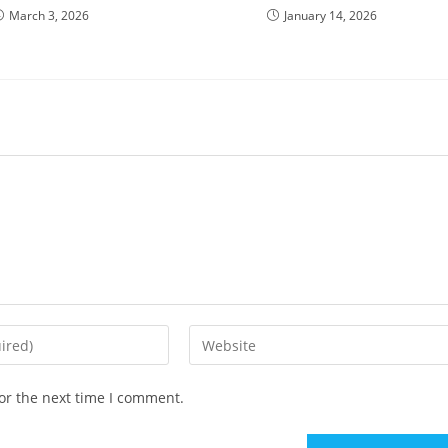
March 3, 2026
January 14, 2026
Enter
your
website
or the next time I comment.
URL
(optional)