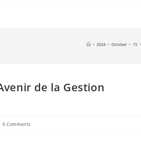
>
2024
>
October
>
15
Avenir de la Gestion
st
0 Comments
mments: