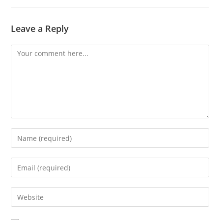
Leave a Reply
Comment
Enter
your
name
Enter
or
your
username
email
Enter
to
address
your
comment
to
website