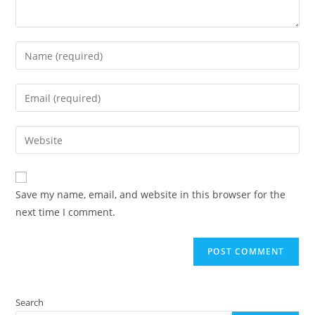
Enter
your
name
Enter
or
your
username
email
Enter
to
address
your
comment
to
website
comment
URL
Save my name, email, and website in this browser for the
(optional)
next time I comment.
Search