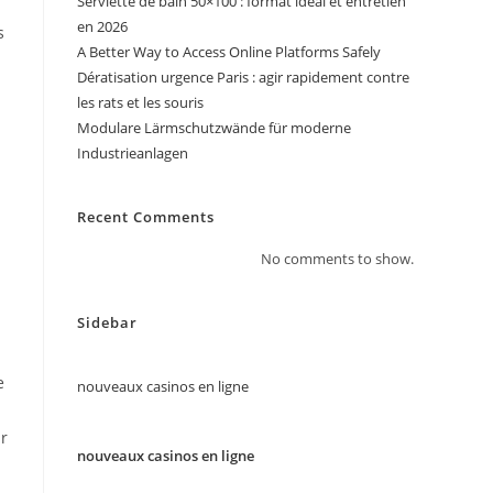
Serviette de bain 50×100 : format idéal et entretien
en 2026
s
A Better Way to Access Online Platforms Safely
Dératisation urgence Paris : agir rapidement contre
les rats et les souris
Modulare Lärmschutzwände für moderne
Industrieanlagen
Recent Comments
No comments to show.
Sidebar
e
nouveaux casinos en ligne
ir
nouveaux casinos en ligne