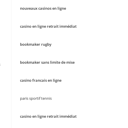
nouveaux casinos en ligne
casino en ligne retrait immédiat
bookmaker rugby
bookmaker sans limite de mise
s
casino francais en ligne
paris sportif tennis
casino en ligne retrait immédiat