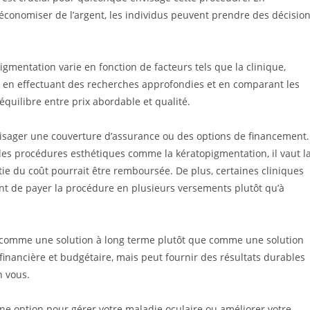
économiser de l’argent, les individus peuvent prendre des décisio
igmentation varie en fonction de facteurs tels que la clinique,
t, en effectuant des recherches approfondies et en comparant les
équilibre entre prix abordable et qualité.
visager une couverture d’assurance ou des options de financement.
les procédures esthétiques comme la kératopigmentation, il vaut l
tie du coût pourrait être remboursée. De plus, certaines cliniques
t de payer la procédure en plusieurs versements plutôt qu’à
ré comme une solution à long terme plutôt que comme une solution
 financière et budgétaire, mais peut fournir des résultats durables
n vous.
e option pour gérer votre maladie oculaire ou améliorer votre