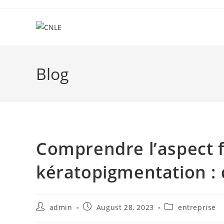
Skip
to
content
Blog
Comprendre l’aspect f
kératopigmentation :
Post
Post
Post
admin
August 28, 2023
entreprise
author:
published:
category: