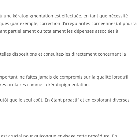
où une kératopigmentation est effectuée. en tant que nécessité
es (par exemple, correction d’irrégularités cornéennes), il pourra
rant partiellement ou totalement les dépenses associées à
telles dispositions et consultez-les directement concernant la
portant, ne faites jamais de compromis sur la qualité lorsqu’il
ures oculaires comme la kératopigmentation.
 plutôt que le seul coût. En étant proactif et en explorant diverses
 est crucial pour quiconque envisage cette procédure. En