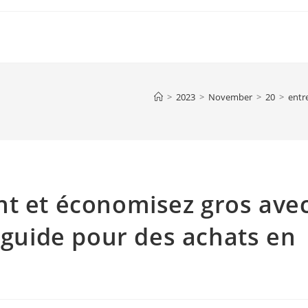
>
2023
>
November
>
20
>
entr
nt et économisez gros ave
e guide pour des achats en