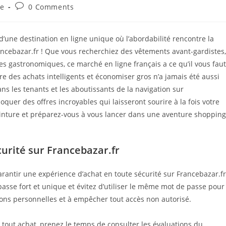
Post
se
0 Comments
comments:
d’une destination en ligne unique où l’abordabilité rencontre la
ncebazar.fr ! Que vous recherchiez des vêtements avant-gardistes,
s gastronomiques, ce marché en ligne français a ce qu’il vous faut
e des achats intelligents et économiser gros n’a jamais été aussi
ns les tenants et les aboutissants de la navigation sur
quer des offres incroyables qui laisseront sourire à la fois votre
 ceinture et préparez-vous à vous lancer dans une aventure shopping
urité sur Francebazar.fr
rantir une expérience d’achat en toute sécurité sur Francebazar.fr
asse fort et unique et évitez d’utiliser le même mot de passe pour
ions personnelles et à empêcher tout accès non autorisé.
r tout achat, prenez le temps de consulter les évaluations du