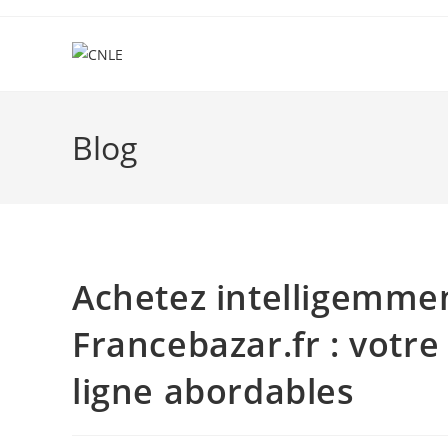
Skip
to
content
Blog
Achetez intelligemme
Francebazar.fr : votr
ligne abordables