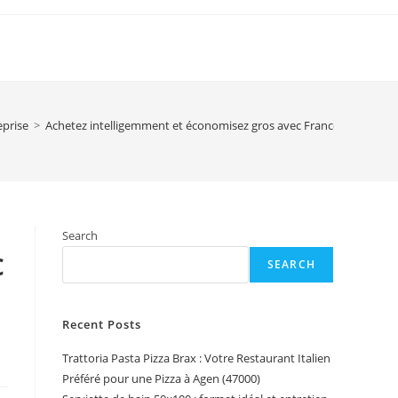
eprise
>
Achetez intelligemment et économisez gros avec Francebazar.fr : v
Search
c
SEARCH
Recent Posts
Trattoria Pasta Pizza Brax : Votre Restaurant Italien
Préféré pour une Pizza à Agen (47000)