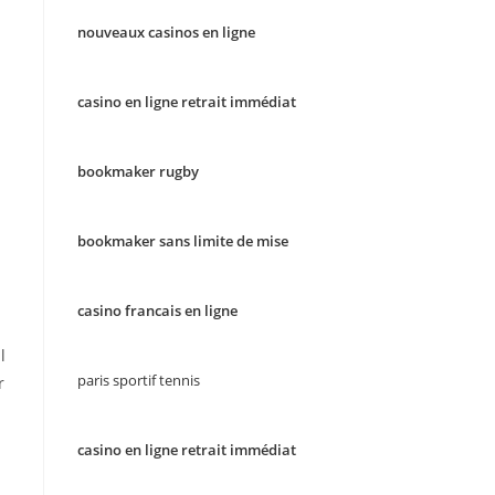
nouveaux casinos en ligne
casino en ligne retrait immédiat
bookmaker rugby
bookmaker sans limite de mise
casino francais en ligne
l
paris sportif tennis
r
casino en ligne retrait immédiat