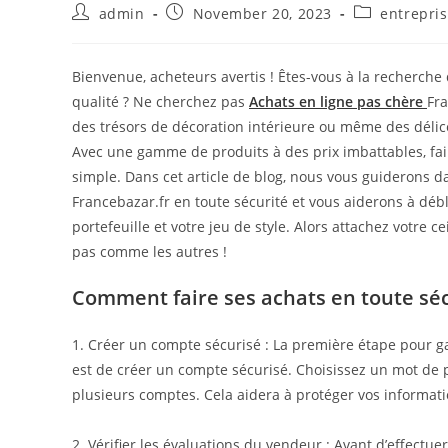
Post
Post
Post
admin
November 20, 2023
entrepri
author:
published:
category:
Bienvenue, acheteurs avertis ! Êtes-vous à la recherche 
qualité ? Ne cherchez pas
Achats en ligne pas chère
Fra
des trésors de décoration intérieure ou même des délice
Avec une gamme de produits à des prix imbattables, fair
simple. Dans cet article de blog, nous vous guiderons da
Francebazar.fr en toute sécurité et vous aiderons à déblo
portefeuille et votre jeu de style. Alors attachez votre
pas comme les autres !
Comment faire ses achats en toute séc
1. Créer un compte sécurisé : La première étape pour ga
est de créer un compte sécurisé. Choisissez un mot de p
plusieurs comptes. Cela aidera à protéger vos informat
2. Vérifier les évaluations du vendeur : Avant d’effectue