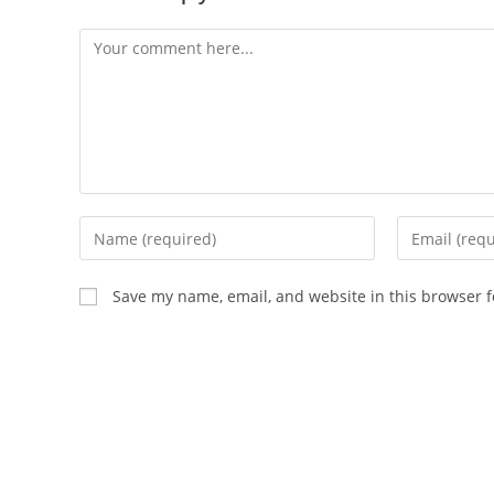
Comment
Enter
Enter
your
your
name
email
Save my name, email, and website in this browser f
or
address
username
to
to
comment
comment