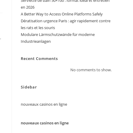
Serviette de bain 50×100 : format idéal et entretien
en 2026
A Better Way to Access Online Platforms Safely
Dératisation urgence Paris : agir rapidement contre
les rats et les souris
Modulare Lärmschutzwände für moderne
.
Industrieanlagen
Recent Comments
No comments to show.
Sidebar
nouveaux casinos en ligne
nouveaux casinos en ligne