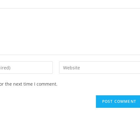
Enter
your
website
or the next time I comment.
URL
(optional)