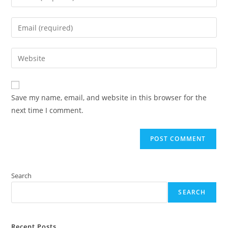
your
name
Enter
or
your
username
email
Enter
to
address
your
comment
to
website
comment
URL
Save my name, email, and website in this browser for the
(optional)
next time I comment.
Search
SEARCH
Recent Posts