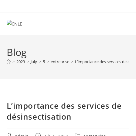
Skip
to
content
Blog
>
2023
>
July
>
5
>
entreprise
>
L’importance des services de dési
L’importance des services de
désinsectisation
Post
Post
Post