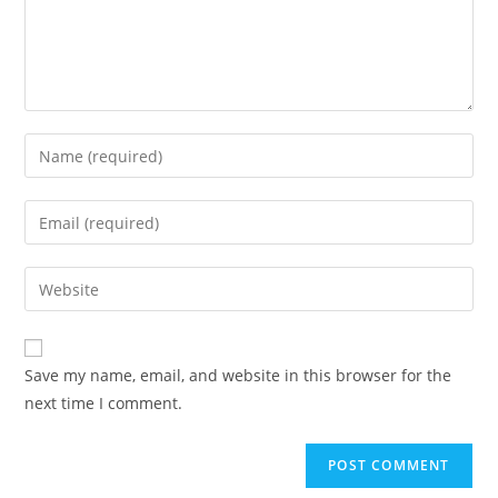
Enter
your
name
Enter
or
your
username
email
Enter
to
address
your
comment
to
website
comment
URL
Save my name, email, and website in this browser for the
(optional)
next time I comment.